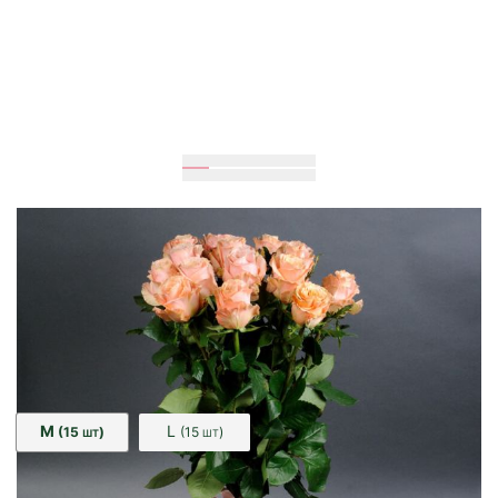
Очікується
80
см
30
см
Розмір:
M
L
(15
)
(15
)
ШТ
ШТ