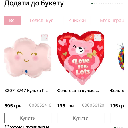
Додати до букету
Всі
Гелієві кулі
Книжки
М'які іграш
3207-3747 Кулька Г
Фольгована кулька
Фольгов
24" Хмаринка рожева
"Ведмедик з ніжними
"Сердити
ПАК
обіймами"
тортом 
000052416
000059120
595 грн
195 грн
195 грн
Купити
Купити
Схожі товари