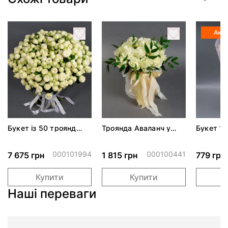
Акці
Букет із 50 троянд
Троянда Аваланч у
Букет 15
спрей Сноу Ворлд
капелюшній коробці*
Аваланч
000101994
000100441
7 675 грн
1 815 грн
779 грн
Купити
Купити
Наші переваги