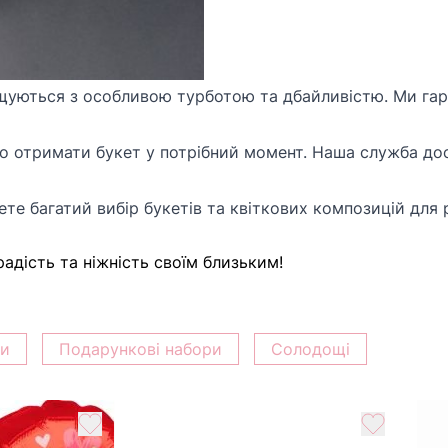
щуються з особливою турботою та дбайливістю. Ми га
о отримати букет у потрібний момент. Наша служба дос
те багатий вибір букетів та квіткових композицій для 
адість та ніжність своїм близьким!
ки
Подарункові набори
Солодощі