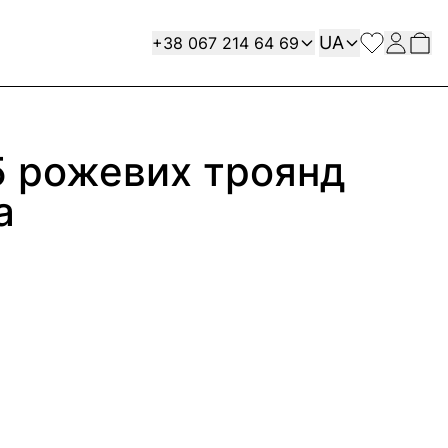
Мова
Contact
UA
+38 067 214 64 69
15 рожевих троянд
а