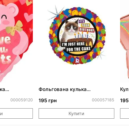
ка
Фольгована кулька
Кул
ними
"Сердитий кіт із тортом на
бли
ДР"
000059120
000057185
195 грн
195
ти
Купити