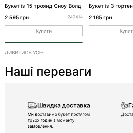
Букет із 15 троянд Сноу Волд
Букет із 3 гортен
249414
2 595 грн
2 165 грн
Купити
Купи
ДИВИТИСЬ УСІ
Наші переваги
Швидка доставка
Г
Ми доставимо букет протягом
Доста
трьох годин з моменту
замовлення.