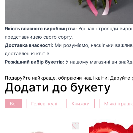
Основні переваги покупки у магазині Camellia:
Якість власного виробництва:
Усі наші троянди виро
представницею свого сорту.
Доставка вчасності:
Ми розуміємо, наскільки важлив
доставлення квітів.
Розкішний вибір букетів:
У нашому магазині ви знайде
Подаруйте найкраще, обираючи наші квіти! Даруйте р
Додати до букету
Всі
Гелієві кулі
Книжки
М'які іграш