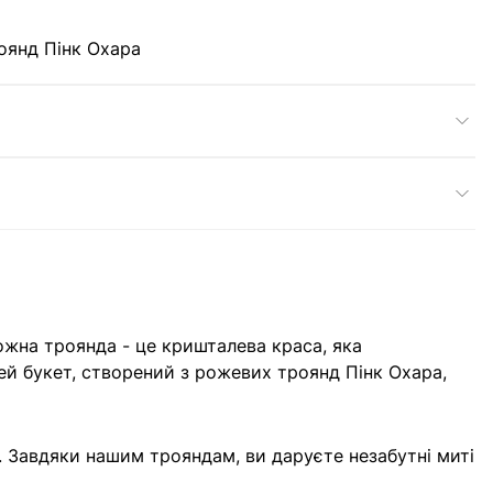
роянд Пінк Охара
Кожна троянда - це кришталева краса, яка
й букет, створений з рожевих троянд Пінк Охара,
 Завдяки нашим трояндам, ви даруєте незабутні миті