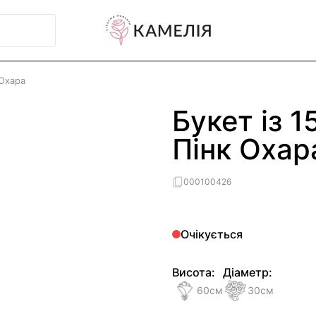
 Охара
Букет із 
Пінк Охар
000100426
Очікується
Висота:
Діаметр:
60
см
30
см