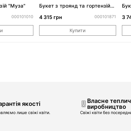
зій "Муза"
Букет з троянд та гортензій
Бук
"Аделаїда"*
000101010
000101871
4 315 грн
3 7
ти
Купити
Власне тепли
арантія якості
виробництво
вляємо лише свіжі квіти.
Свіжі квіти без посередни