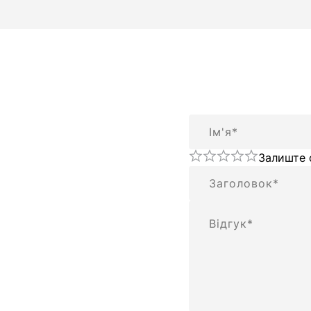
Ім'я
Залиште 
Підсумок
Відгук