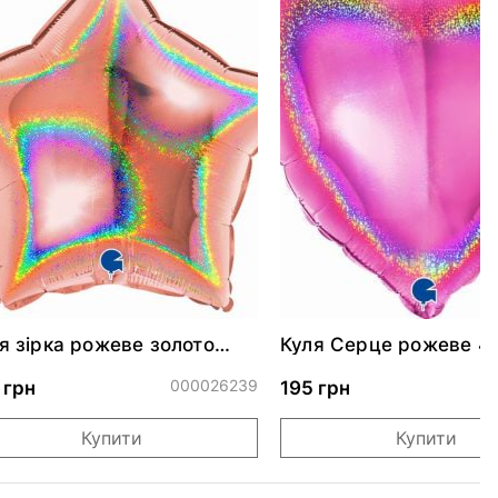
я зірка рожеве золото
Куля Серце рожеве 4
скуча 46 см
000026239
0
 грн
195 грн
Купити
Купити