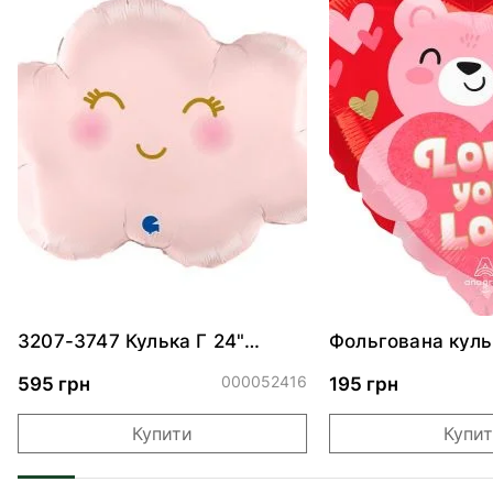
3207-3747 Кулька Г 24"
Фольгована куль
Хмаринка рожева ПАК
"Ведмедик з ніж
обіймами"
000052416
595 грн
195 грн
Купити
Купи