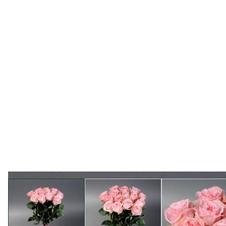
View larger image
View larger image
View l