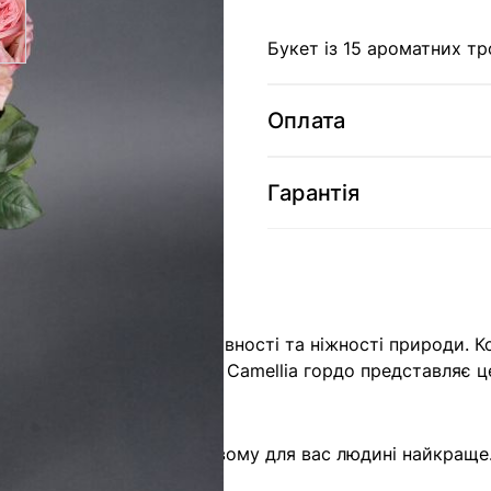
Букет із 15 ароматних т
Оплата
Гарантія
amellia - це втілення чарівності та ніжності природи. 
ю грацією. Наш магазин Camellia гордо представляє це
юбов'ю.
 побажання надати важливому для вас людині найкраще.