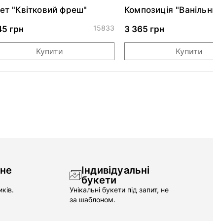
ет "Квітковий фреш"
Композиція "Ванільни
крем"*
15833
0
45 грн
3 365 грн
Купити
Купити
чне
Індивідуальні
букети
ків.
Унікальні букети під запит, не
за шаблоном.