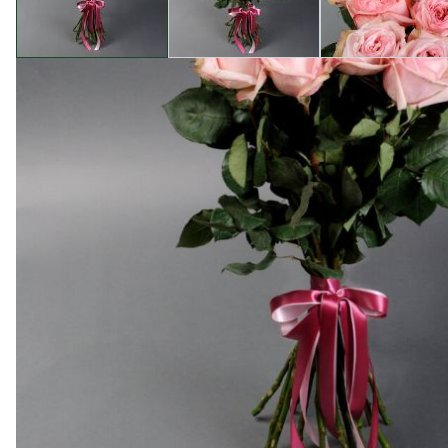
Опис товару
Букет із 15 рожевих троянд Пінк Охара від магазину C
відзначається особливим ароматом та неперевершено
що вирощені нашими фахівцями з майстерністю та л
Покупка цього букету - це вираз вашого відчуття та
радості та виразний символ своєї ніжності.