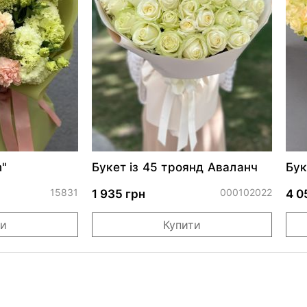
n"
Букет із 45 троянд Аваланч
Бук
Ав
15831
000102022
1 935 грн
4 0
ти
Купити