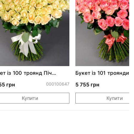
ет із 100 троянд Піч
Букет із 101 троянди
аланч
Джумілія
000100647
55 грн
5 755 грн
Купити
Купити