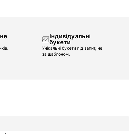
чне
Індивідуальні
букети
ків.
Унікальні букети під запит, не
за шаблоном.