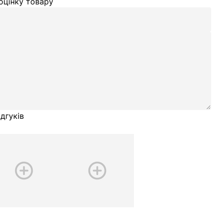
оцінку товару
дгуків