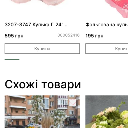
3207-3747 Кулька Г 24"
Фольгована куль
Хмаринка рожева ПАК
"Ведмедик з ніж
обіймами"
000052416
595 грн
195 грн
Купити
Купи
Схожі товари