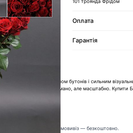
101 троянда Фрідом
Оплата
Гарантія
композиція з чітким ритмом бутонів і сильним візуаль
я, яке має виглядати стримано, але масштабно. Купити 
у та Київській області. Самовивіз — безкоштовно.