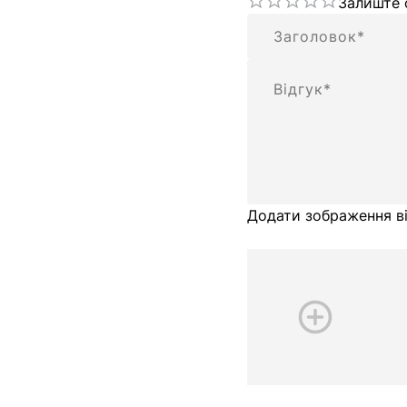
Залиште 
Підсумок
Відгук
Додати зображення ві