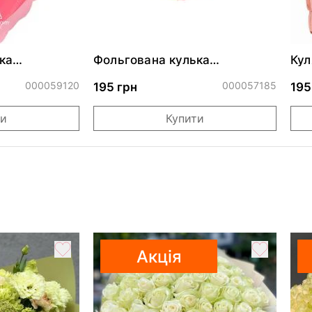
ка
Фольгована кулька
Кул
ними
"Сердитий кіт із тортом на
бли
ДР"
000059120
000057185
195 грн
195
ти
Купити
Акція