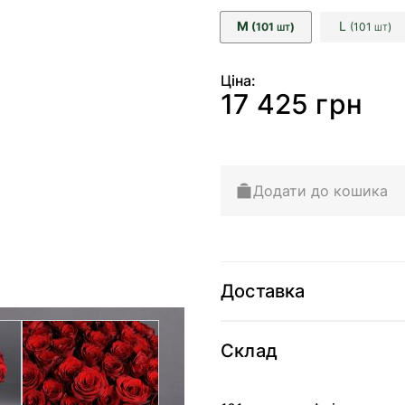
M
L
(101
)
(101
)
ШТ
ШТ
Ціна:
17 425 грн
Додати до кошика
Доставка
arger image
View larger image
Склад