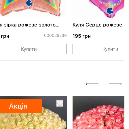
я зірка рожеве золото
Куля Серце рожеве 4
скуча 46 см
000026239
0
 грн
195 грн
Купити
Купити
Акція