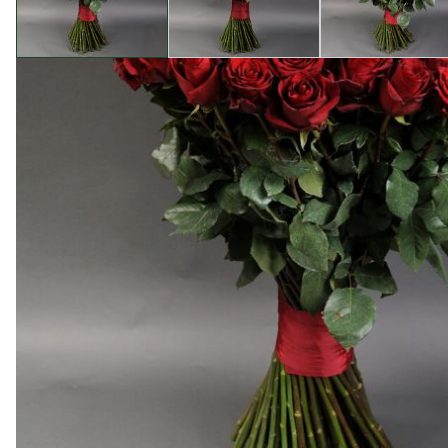
Опис товару
Букет 101 троянда Фрідом — це виразна моносортна 
романтичного зізнання, важливої дати або привітанн
кількість квітів сама говорить про увагу.
Склад:
101 троянда Фрідом.
Розмір / Характеристики:
L, висота 70 см.
Доставка та Самовивіз:
доставка від 3 годин по Києв