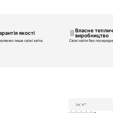
Власне тепли
арантія якості
виробництво
вляємо лише свіжі квіти.
Свіжі квіти без посередни
Ім'я