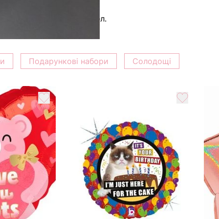
 та оновлюйте зріз стебел.
ки
Подарункові набори
Солодощі