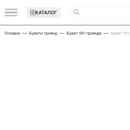
Перейти до змісту
КАТАЛОГ
Головна
Букети троянд
Букет 101 троянда
Букет 101
Main image
Click to view image in fullscreen