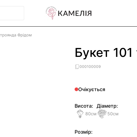
 троянда Фрідом
Букет 101
000100009
Очікується
Висота:
Діаметр:
80
см
50
см
Розмір: