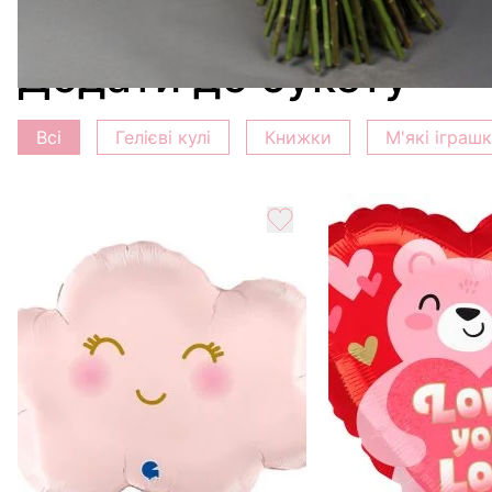
Поставте троянди у чисту вазу з прохолодною водою
Додати до букету
Всі
Гелієві кулі
Книжки
М'які іграш