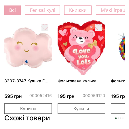
Всі
Гелієві кулі
Книжки
М'які іграш
3207-3747 Кулька Г
Фольгована кулька
Фольгов
24" Хмаринка рожева
"Ведмедик з ніжними
"Сердити
ПАК
обіймами"
тортом 
000052416
000059120
595 грн
195 грн
195 грн
Купити
Купити
Схожі товари