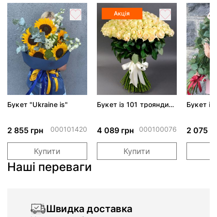
Акція
Букет "Ukraine is"
Букет із 101 троянди
Букет із
Піч Аваланч
Гран Прі
000101420
000100076
2 855 грн
4 089 грн
2 075 г
Купити
Купити
Наші переваги
Швидка доставка