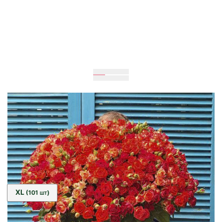
Очікується
70
см
60
см
Розмір:
XL
(101
)
ШТ