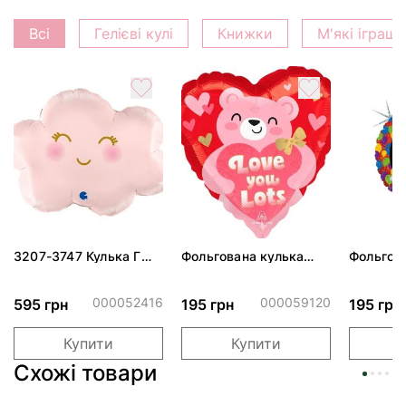
Всі
Гелієві кулі
Книжки
М'які іграш
3207-3747 Кулька Г
Фольгована кулька
Фольгов
24" Хмаринка рожева
"Ведмедик з ніжними
"Сердити
ПАК
обіймами"
тортом 
000052416
000059120
595 грн
195 грн
195 грн
Купити
Купити
Схожі товари