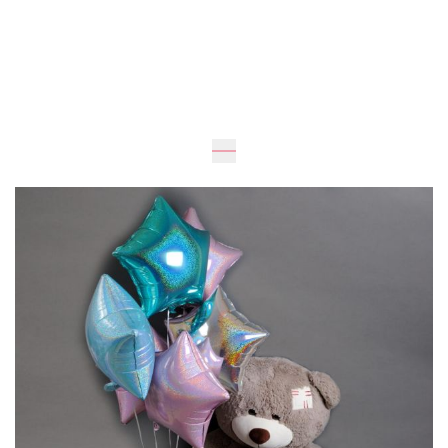
Очікується
150
см
70
см
4 580 грн