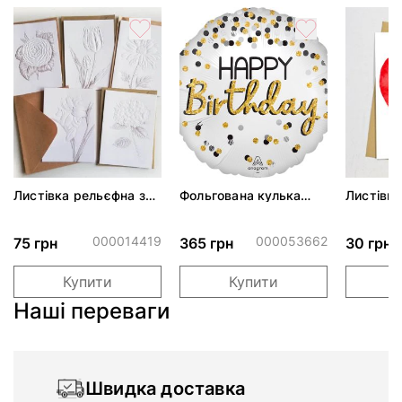
Листівка рельєфна з
Фольгована кулька
Листівка
конвертом
"Золотисте конфетті
Люблю"
сатин"
000014419
000053662
75 грн
365 грн
30 грн
Купити
Купити
Наші переваги
Швидка доставка