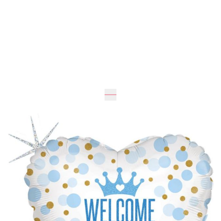
46
см
46
см
195 грн
Додати до кошика