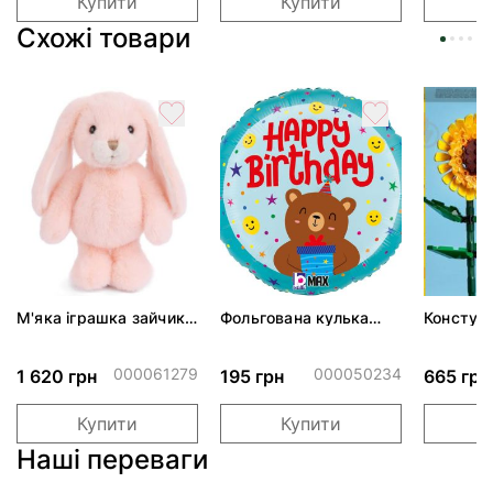
Купити
Купити
Схожі товари
М'яка іграшка зайчик
Фольгована кулька
Констук
JUMPY BUNNY - Sloane
"Святковий ведмедик
Icons С
- Peach
з подарунком"
000061279
000050234
1 620 грн
195 грн
665 грн
Купити
Купити
Наші переваги