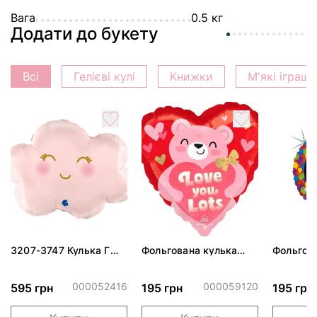
Вага
0.5 кг
Додати до букету
Всі
Гелієві кулі
Книжки
М'які іграш
3207-3747 Кулька Г
Фольгована кулька
Фольгов
24" Хмаринка рожева
"Ведмедик з ніжними
"Сердити
ПАК
обіймами"
тортом 
000052416
000059120
595 грн
195 грн
195 грн