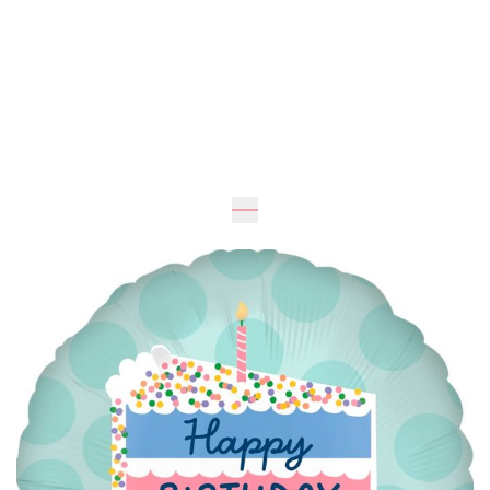
Очікується
46
см
46
см
195 грн