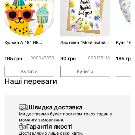
Кулька А 18" НВ
Листівка "Моїй любій
Куля "Wel
Привітання від
бабусі"
prince" 
тусовщика S40 ПАК
відтінко
000047879
003175-18
195 грн
30 грн
195 грн
Купити
Купити
Наші переваги
Швидка доставка
Ми доставимо букет протягом трьох годин з
моменту замовлення.
Гарантія якості
Доставляємо лише свіжі квіти.