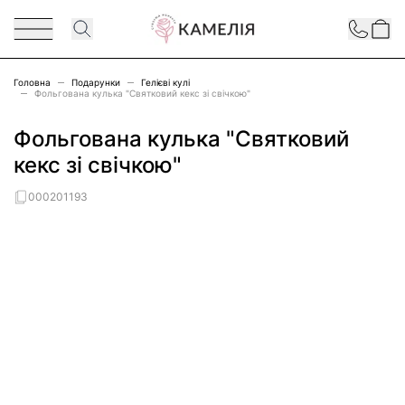
Перейти до змісту
Contact
Головна
Подарунки
Гелієві кулі
Фольгована кулька "Святковий кекс зі свічкою"
Фольгована кулька "Святковий
кекс зі свічкою"
000201193
Main image
Click to view image in fullscreen