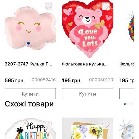
3207-3747 Кулька Г
Фольгована кулька
Фольгов
24" Хмаринка рожева
"Ведмедик з ніжними
"Сердити
ПАК
обіймами"
тортом 
000052416
000059120
595 грн
195 грн
195 грн
Купити
Купити
Схожі товари