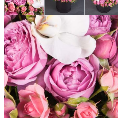
Опис товару
Запрошуємо вас відкрити для себе чарівність компози
Бабблз і Грація, які забарвлені в різні відтінки ро
пропонується з різнобарвною орхідеєю для декору, що
високу якість квітів та неперевершений сервіс. Дозв