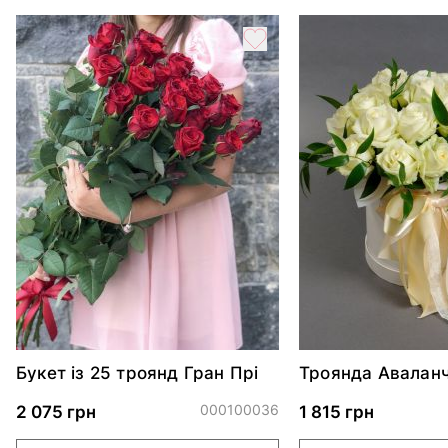
Букет із 25 троянд Гран Прі
Троянда Аваланч
капелюшній коро
000100036
2 075 грн
1 815 грн