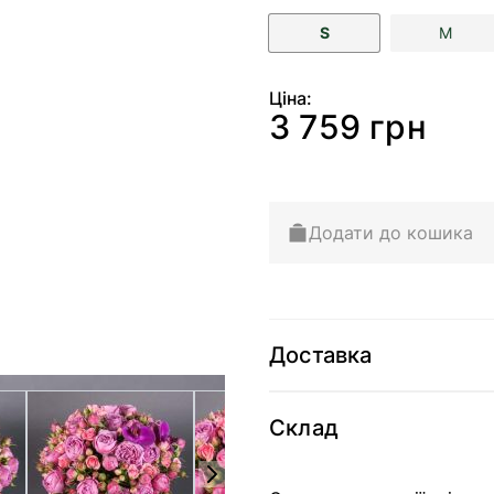
S
M
Ціна:
3 759 грн
Додати до кошика
Доставка
arger image
View larger image
View larger image
View 
Склад