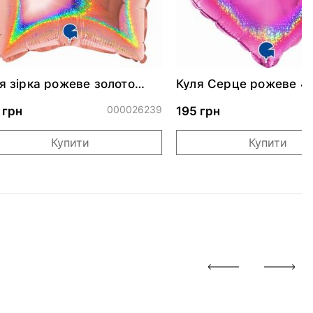
я зірка рожеве золото
Куля Серце рожеве 4
скуча 46 см
000026239
0
 грн
195 грн
Купити
Купити