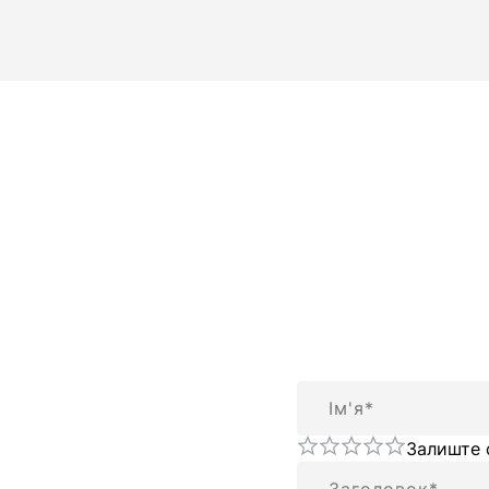
Ім'я
Залиште 
Підсумок