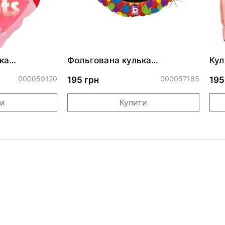
ка
Фольгована кулька
Кул
ними
"Сердитий кіт із тортом на
бли
ДР"
000059120
000057185
195 грн
195
ти
Купити