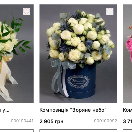
 у
Композиція "Зоряне небо"
Ком
бці*
Баб
000100441
000100992
2 905 грн
3 7