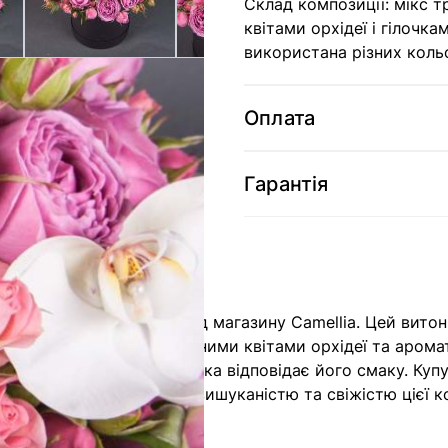
Склад композиції: мікс т
квітами орхідеї і гілочк
використана різних кольо
Оплата
Гарантія
ції "Малиновий пунш" від магазину Camellia. Цей вито
жевого, прикрашених екзотичними квітами орхідеї та аро
б кожен міг знайти ту, яка відповідає його смаку. Куп
ольте собі насолодитися вишуканістю та свіжістю цієї 