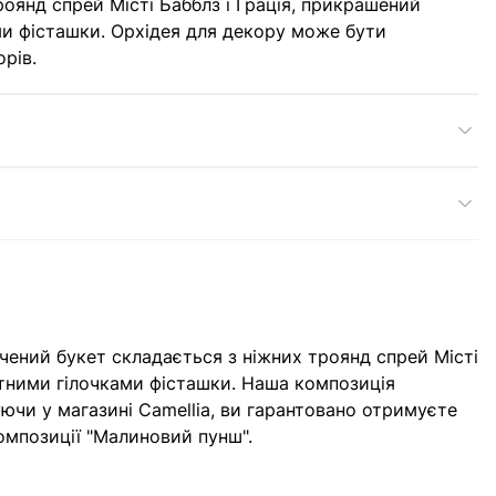
роянд спрей Місті Бабблз і Грація, прикрашений
ами фісташки. Орхідея для декору може бути
рів.
нчений букет складається з ніжних троянд спрей Місті
матними гілочками фісташки. Наша композиція
уючи у магазині Camellia, ви гарантовано отримуєте
композиції "Малиновий пунш".