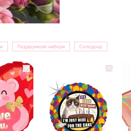
ки
Подарункові набори
Солодощі