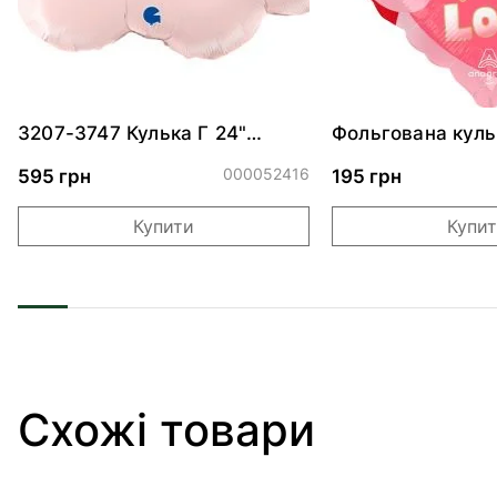
3207-3747 Кулька Г 24"
Фольгована куль
Хмаринка рожева ПАК
"Ведмедик з ніж
обіймами"
000052416
595 грн
195 грн
Купити
Купи
Схожі товари