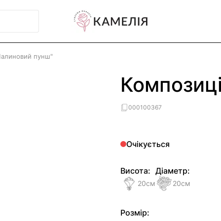
Малиновий пунш"
Композиці
000100367
Очікується
Висота:
Діаметр:
20
см
20
см
Розмір: