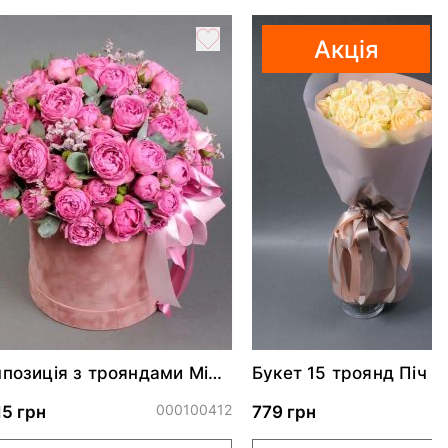
Акція
позиція з трояндами Місті
Букет 15 троянд Піч 
блз спрей
000100412
15 грн
779 грн