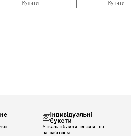
Купити
Купити
чне
Індивідуальні
букети
ків.
Унікальні букети під запит, не
за шаблоном.