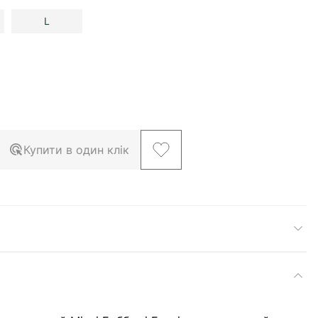
L
Купити в один клік
larger image
View larger image
View larger image