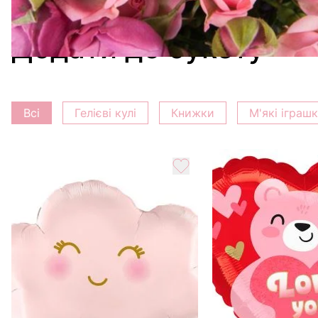
Додати до букету
Всі
Гелієві кулі
Книжки
М'які іграш