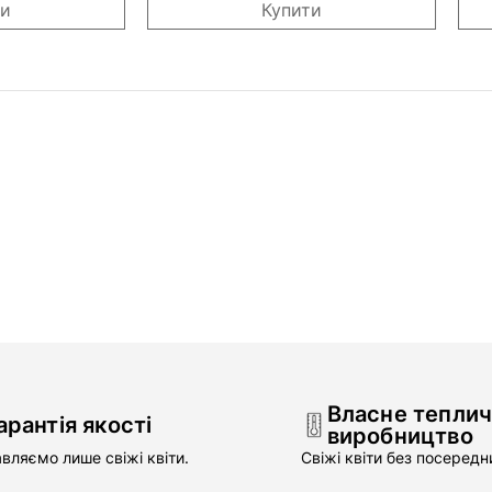
ти
Купити
Власне тепли
арантія якості
виробництво
вляємо лише свіжі квіти.
Свіжі квіти без посередни