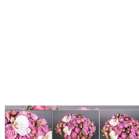
View larger image
View larger image
View l