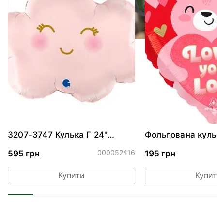
3207-3747 Кулька Г 24"
Фольгована куль
Хмаринка рожева ПАК
"Ведмедик з ніж
обіймами"
000052416
595 грн
195 грн
Купити
Купи