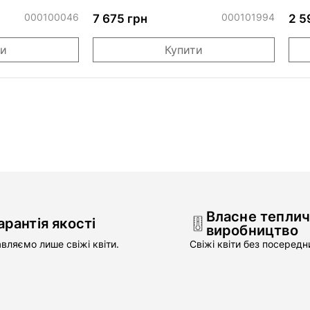
Сноу Ворлд
000100046
000101994
7 675 грн
2 5
ти
Купити
Власне тепли
арантія якості
виробництво
вляємо лише свіжі квіти.
Свіжі квіти без посередни