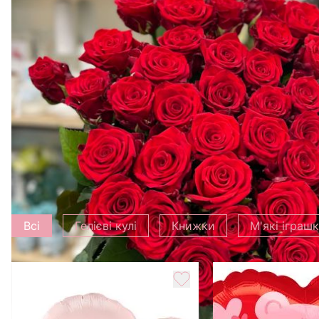
Додати до букету
Всі
Гелієві кулі
Книжки
М'які іграш