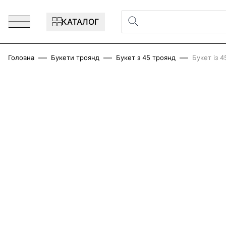
Перейти до змісту
КАТАЛОГ
Головна
Букети троянд
Букет з 45 троянд
Букет із 
Main image
Click to view image in fullscreen