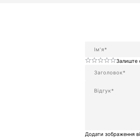
Ім'я
Залиште 
Підсумок
Відгук
Додати зображення ві