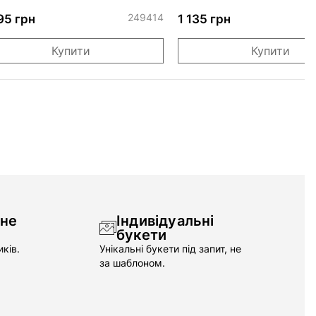
спрей Черрі Трендсет
249414
95 грн
1 135 грн
Купити
Купити
чне
Індивідуальні
букети
ків.
Унікальні букети під запит, не
за шаблоном.