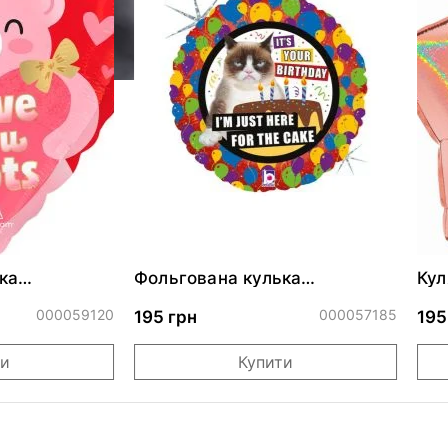
ка
Фольгована кулька
Кул
ними
"Сердитий кіт із тортом на
бли
ДР"
000059120
000057185
195 грн
195
ти
Купити