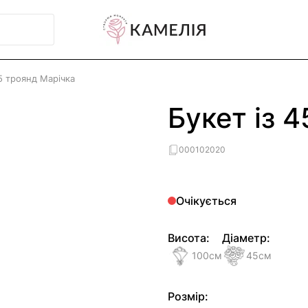
45 троянд Марічка
Букет із 
000102020
Очікується
Висота:
Діаметр:
100
см
45
см
Розмір: