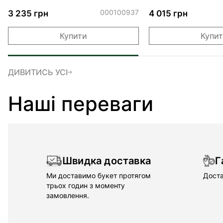
Сноу Ворлд
000100937
3 235 грн
4 015 грн
Купити
Купи
ДИВИТИСЬ УСІ
Наші переваги
Швидка доставка
Г
Ми доставимо букет протягом
Доста
трьох годин з моменту
замовлення.