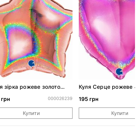
я зірка рожеве золото
Куля Серце рожеве 4
скуча 46 см
000026239
0
 грн
195 грн
Купити
Купити