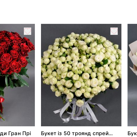
нди Гран Прі
Букет із 50 троянд спрей
Бук