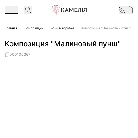
Перейти к содержимому
Contact
Главная
Композиции
Розы в коробке
Композиция "Малиновый пунш"
Композиция "Малиновый пунш"
000100367
Main image
Click to view image in fullscreen