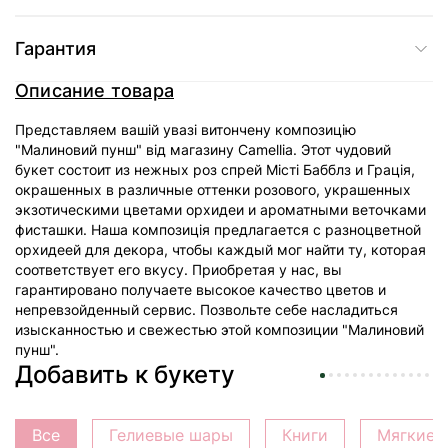
Гарантия
Описание товара
Представляем вашій увазі витончену композицію
"Малиновий пунш" від магазину Camellia. Этот чудовий
букет состоит из нежных роз спрей Місті Бабблз и Грація,
окрашенных в различные оттенки розового, украшенных
экзотическими цветами орхидеи и ароматными веточками
фисташки. Наша композиція предлагается с разноцветной
орхидеей для декора, чтобы каждый мог найти ту, которая
соответствует его вкусу. Приобретая у нас, вы
гарантировано получаете высокое качество цветов и
непревзойденный сервис. Позвольте себе насладиться
изысканностью и свежестью этой композиции "Малиновий
пунш".
Добавить к букету
Все
Гелиевые шары
Книги
Мягкие 