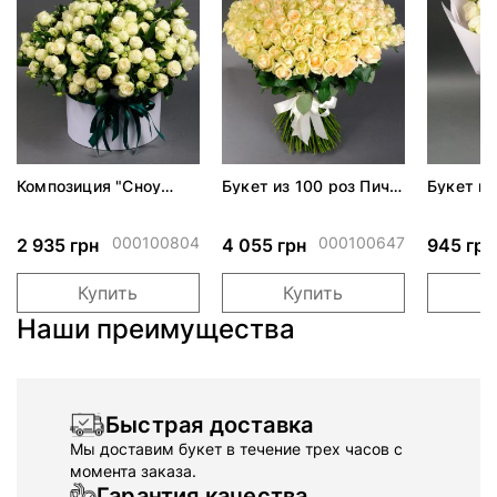
Композиция "Сноу
Букет из 100 роз Пич
Букет из
Ворлд"
Аваланч
Волд
000100804
000100647
2 935 грн
4 055 грн
945 грн
Купить
Купить
Наши преимущества
Быстрая доставка
Мы доставим букет в течение трех часов с
момента заказа.
Гарантия качества