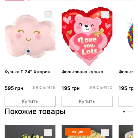
Кулька Г 24" Хмаринка
Фольгована кулька
Фольгов
рожева ПАК
"Ведмедик з ніжними
"Сердити
обіймами"
тортом 
000052416
000059120
595 грн
195 грн
195 грн
Купить
Купить
Похожие товары
Акция