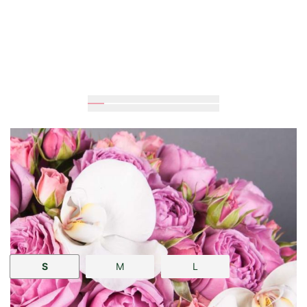
Ожидается
20
см
20
см
Размер:
S
M
L