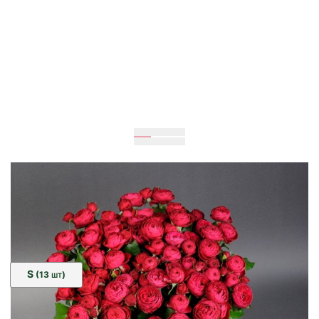
60
см
40
см
Розмір:
S
(13
)
ШТ