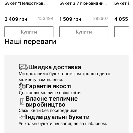
Букет "Пелюсткові
Букет з 7 піоновидних
Букет із
мрії"*
троянд Черрі
Піч Авал
Трендсеттер
153494
292607
3 409 грн
1 509 грн
4 055 г
Купити
Купити
Наші переваги
Швидка доставка
Ми доставимо букет протягом трьох годин з
моменту замовлення.
Гарантія якості
Доставляємо лише свіжі квіти.
Власне тепличне
виробництво
Свіжі квіти без посередників.
Індивідуальні букети
Унікальні букети під запит, не за шаблоном.