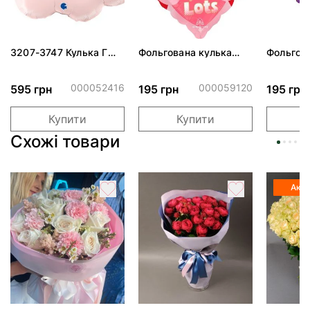
3207-3747 Кулька Г
Фольгована кулька
Фольгов
24" Хмаринка рожева
"Ведмедик з ніжними
"Сердити
ПАК
обіймами"
тортом 
000052416
000059120
595 грн
195 грн
195 грн
Купити
Купити
Схожі товари
Акці