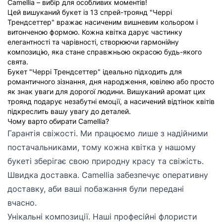
Camellia – вибір для особливих моментів!
Цей вишуканий букет із 13 спрей-троянд "Черрі
Трендсеттер" вражає насиченим вишневим кольором і
витонченою формою. Кожна квітка дарує частинку
елегантності та чарівності, створюючи гармонійну
композицію, яка стане справжньою окрасою будь-якого
свята.
Букет "Черрі Трендсеттер" ідеально підходить для
романтичного зізнання, дня народження, ювілею або просто
як знак уваги для дорогої людини. Вишуканий аромат цих
троянд подарує незабутні емоції, а насичений відтінок квітів
підкреслить вашу увагу до деталей.
Чому варто обирати Camellia?
Гарантія свіжості. Ми працюємо лише з надійними
постачальниками, тому кожна квітка у нашому
букеті зберігає свою природну красу та свіжість.
Швидка доставка. Camellia забезпечує оперативну
доставку, аби ваші побажання були передані
вчасно.
Унікальні композиції. Наші професійні флористи