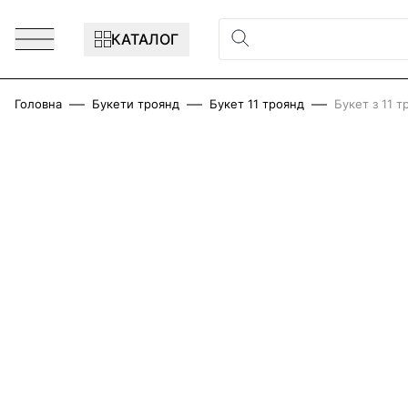
Перейти до змісту
КАТАЛОГ
Головна
Букети троянд
Букет 11 троянд
Букет з 11 
Main image
Click to view image in fullscreen