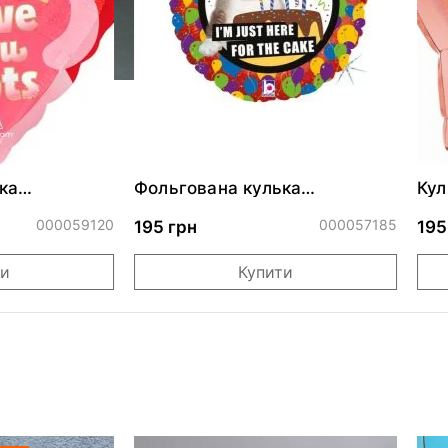
ка
Фольгована кулька
Кул
ними
"Сердитий кіт із тортом на
бли
ДР"
000059120
000057185
195 грн
195
ти
Купити