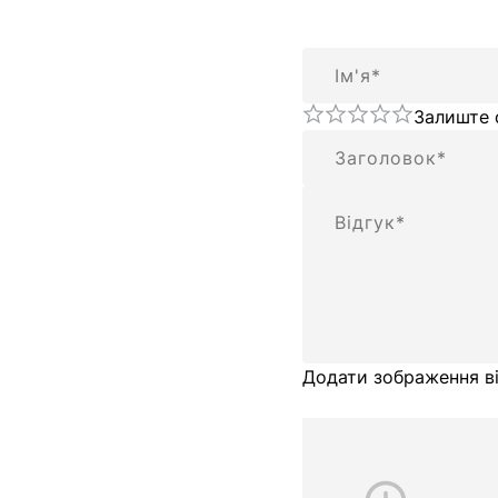
Ім'я
Залиште 
Підсумок
Відгук
Додати зображення ві