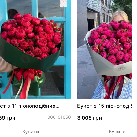
ет з 11 піоноподібних
Букет з 15 піоноподіб
янд Черрі Трендсеттер
троянд Черрі Трендсе
000101650
59 грн
3 005 грн
Купити
Купити