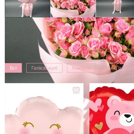
Додати до букету
Всі
Гелієві кулі
Книжки
М'які іграш