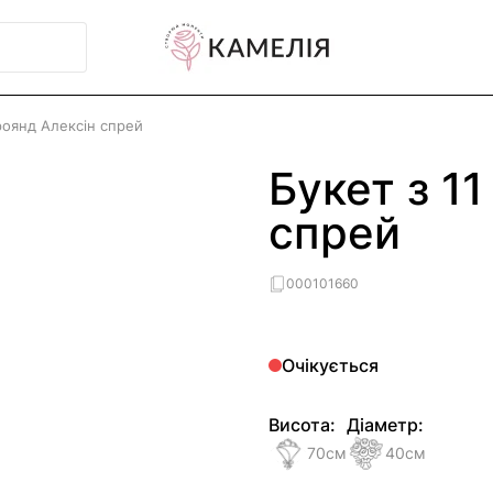
троянд Алексін спрей
Букет з 1
спрей
000101660
Очікується
Висота:
Діаметр:
70
см
40
см