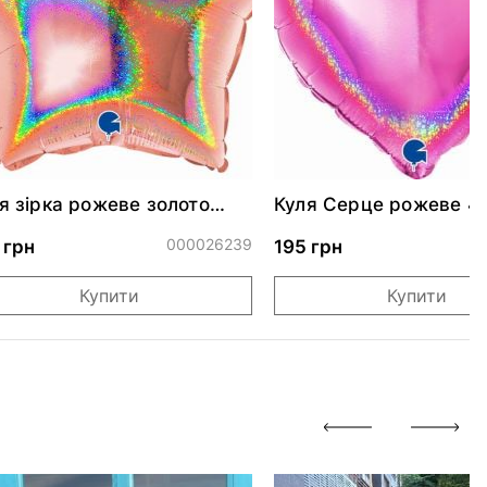
я зірка рожеве золото
Куля Серце рожеве 4
скуча 46 см
000026239
0
 грн
195 грн
Купити
Купити