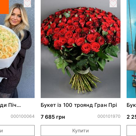
нди Піч
Букет із 100 троянд Гран Прі
Бук
тро
000100064
000101970
7 685 грн
2 2
ти
Купити