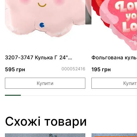
3207-3747 Кулька Г 24"
Фольгована куль
Хмаринка рожева ПАК
"Ведмедик з ніж
обіймами"
000052416
595 грн
195 грн
Купити
Купи
Схожі товари