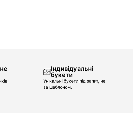
чне
Індивідуальні
букети
ків.
Унікальні букети під запит, не
за шаблоном.