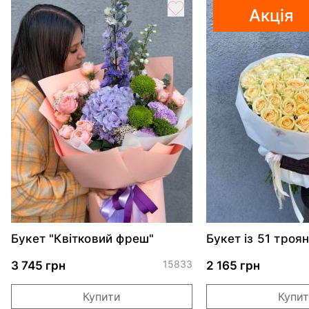
Акція
Букет "Квітковий фреш"
Букет із 51 троя
Аваланч
15833
3 745 грн
2 165 грн
Купити
Купи