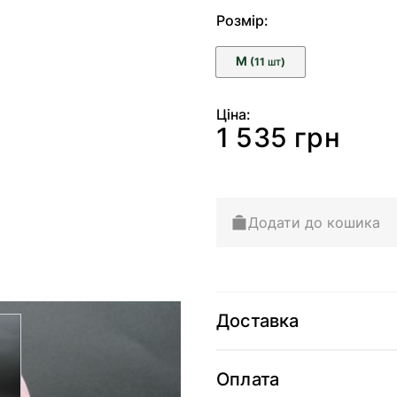
Розмір:
M
(11
)
ШТ
Ціна:
1 535 грн
Додати до кошика
Доставка
arger image
Оплата