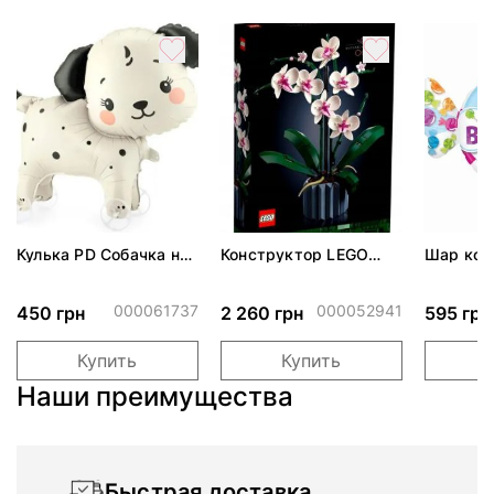
Кулька PD Собачка на
Конструктор LEGO
Шар кон
колесах 70х59 см ПАК
Icons Орхідея 608
Birthday"
деталей (10311)
000061737
000052941
450 грн
2 260 грн
595 грн
Купить
Купить
Наши преимущества
Быстрая доставка