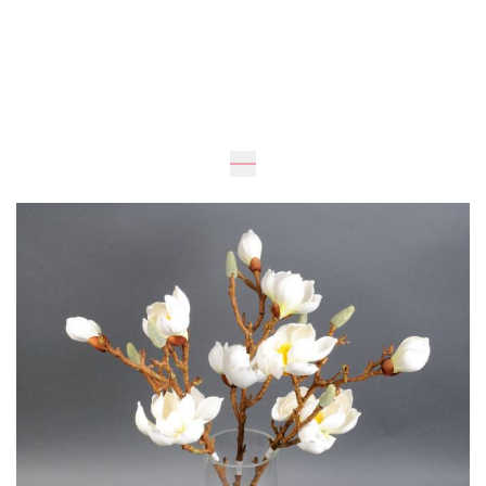
Ожидается
100
см
50
см
1 525 грн