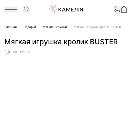
Перейти к содержимому
Contact
Главная
Подарки
Мягкие игрушки
Мягкая игрушка кролик BUSTER
Мягкая игрушка кролик BUSTER
000003902
Main image
Click to view image in fullscreen