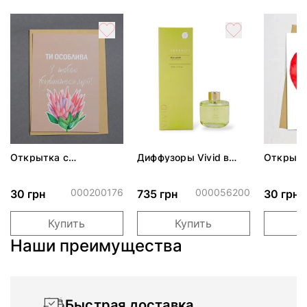
Открытка с
Диффузоры Vivid в
Открытк
конвертом "Ти
ассортименте
Люблю"
особлива"
000200176
000056200
30 грн
735 грн
30 грн
Купить
Купить
Наши преимущества
Быстрая доставка