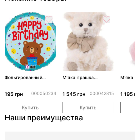
Фольгированный
М’яка іграшка
М'яка іг
шарик "Праздничный
ведмедик Little Noah
Bunny Mi
мишка с подарком"
000050234
000042815
195 грн
1 545 грн
1 195 гр
Купить
Купить
Наши преимущества