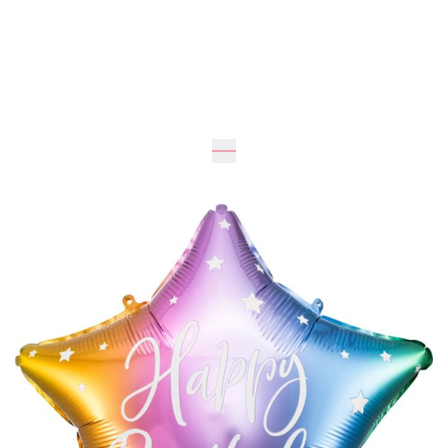
46
см
46
см
195 грн
Добавить в корзину
Купить в один клик