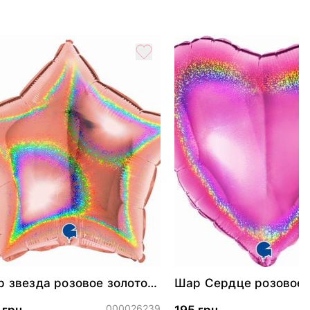
 звезда розовое золото
Шар Сердце розовое 
стящая 46 см
000026239
0
 грн
195 грн