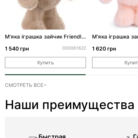
М'яка іграшка зайчик Friendly
М'яка іграшка з
Kanini - Taupe 30 см
BUNNY - Sloane 
000061622
1 540 грн
1 620 грн
Купить
Купи
СМОТРЕТЬ ВСЕ
Наши преимущества
Быстрая
Г