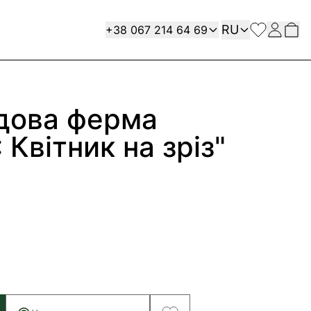
Язык
Contact
RU
+38 067 214 64 69
адова ферма
Квітник на зріз"