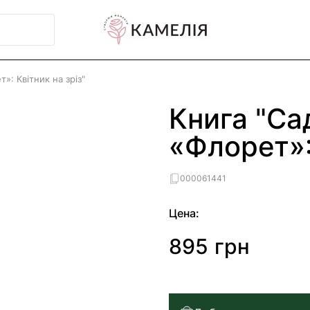
»: Квітник на зріз"
Книга "С
«Флорет»: 
000061441
Цена:
895 грн