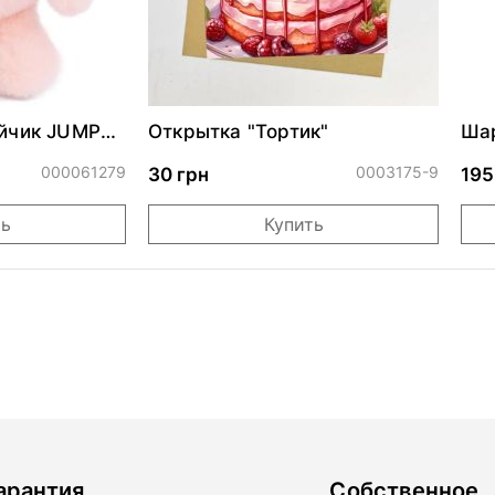
айчик JUMPY
Открытка "Тортик"
Шар
- Peach
с п
см
000061279
0003175-9
30 грн
195
ть
Купить
арантия
Собственное