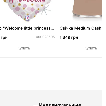
 "Welcome little princess"
Свічка Medium Cashm
астельным оттенком 46
275г
000028505
0
 грн
1 349 грн
Купить
Купить
Индивидуальные