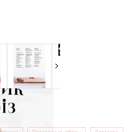
arger image
View larger image
View larger image
View 
игрушки
Подарочные наборы
Сладости