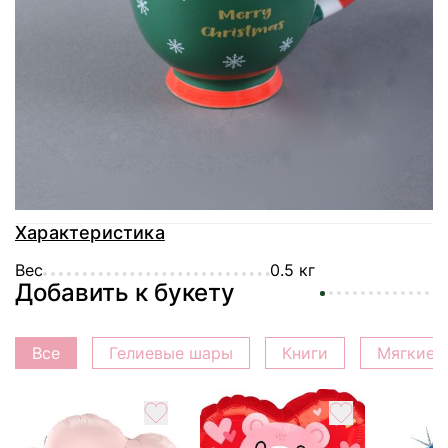
Доставка
Оплата
Гарантия
Характеристика
Вес
0.5 кг
Добавить к букету
Все
Гелиевые шары
Книги
Мягкие 