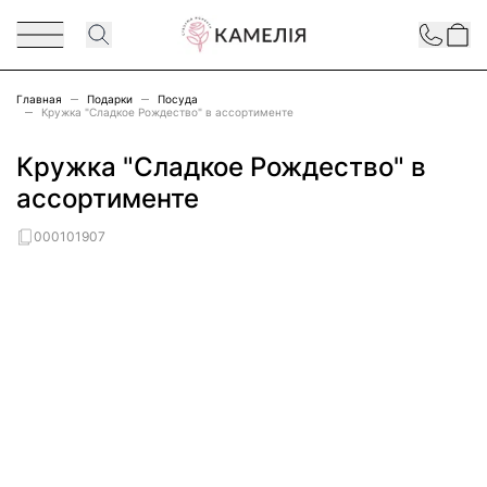
Перейти к содержимому
Contact
Главная
Подарки
Посуда
Кружка "Сладкое Рождество" в ассортименте
Кружка "Сладкое Рождество" в
ассортименте
000101907
Main image
Click to view image in fullscreen