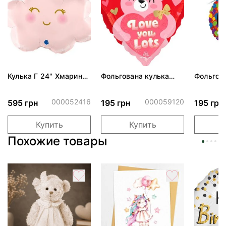
Кулька Г 24" Хмаринка
Фольгована кулька
Фольгов
рожева ПАК
"Ведмедик з ніжними
"Сердити
обіймами"
тортом 
000052416
000059120
595 грн
195 грн
195 грн
Купить
Купить
Похожие товары