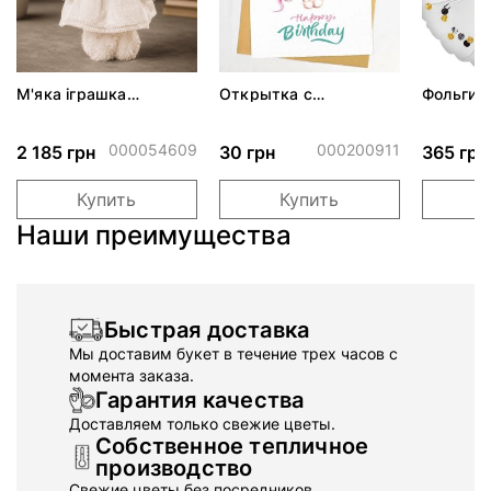
М'яка іграшка
Открытка с
Фольгир
ADORABLE ZOSIA
конвертом "Happy
шарик "
ALBINA
Birthday" единорог
конфетти
000054609
000200911
2 185 грн
30 грн
365 грн
Купить
Купить
Наши преимущества
Быстрая доставка
Мы доставим букет в течение трех часов с
момента заказа.
Гарантия качества
Доставляем только свежие цветы.
Собственное тепличное
производство
Свежие цветы без посредников.