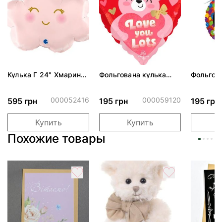
Кулька Г 24" Хмаринка
Фольгована кулька
Фольгов
рожева ПАК
"Ведмедик з ніжними
"Сердити
обіймами"
тортом 
000052416
000059120
595 грн
195 грн
195 грн
Купить
Купить
Похожие товары