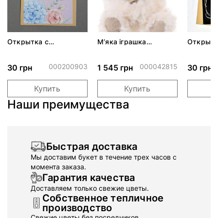
Открытка с
М’яка іграшка
Открытк
конвертом "Вітаємо"
ведмедик Little Noah
конверт
народже
мужчин
000200903
000042815
30 грн
1 545 грн
30 грн
Купить
Купить
Наши преимущества
Быстрая доставка
Мы доставим букет в течение трех часов с
момента заказа.
Гарантия качества
Доставляем только свежие цветы.
Собственное тепличное
производство
Свежие цветы без посредников.