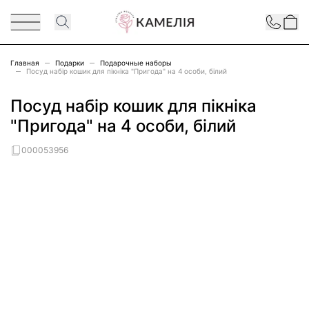
Перейти к содержимому
Contact
Главная
Подарки
Подарочные наборы
Посуд набір кошик для пікніка "Пригода" на 4 особи, білий
Посуд набір кошик для пікніка
"Пригода" на 4 особи, білий
000053956
Main image
Click to view image in fullscreen