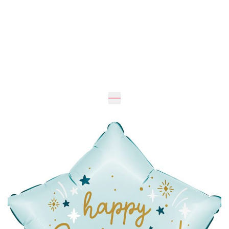
42
см
40
см
195 грн
Добавить в корзину