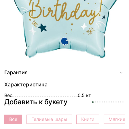
Купить в один клик
Доставка
Оплата
Гарантия
Характеристика
Вес
0.5 кг
Добавить к букету
Все
Гелиевые шары
Книги
Мягкие 