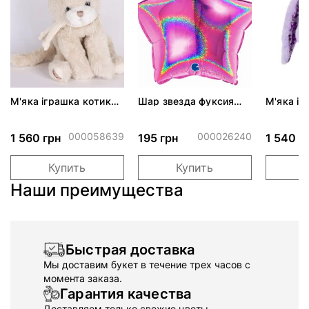
М'яка іграшка котик
Шар звезда фуксия
М'яка іг
Cute CATTY
блестящая 46 см
Friendly 
Lavander 
000058639
000026240
1 560 грн
195 грн
1 540 г
Купить
Купить
Наши преимущества
Быстрая доставка
Мы доставим букет в течение трех часов с
момента заказа.
Гарантия качества
Доставляем только свежие цветы.