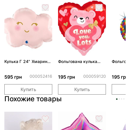
Кулька Г 24" Хмаринка
Фольгована кулька
Фольгов
рожева ПАК
"Ведмедик з ніжними
"Сердити
обіймами"
тортом 
000052416
000059120
595 грн
195 грн
195 грн
Купить
Купить
Похожие товары