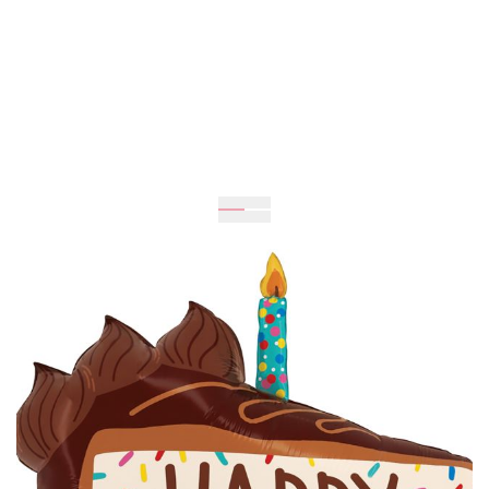
61
см
60
см
515 грн
Добавить в корзину