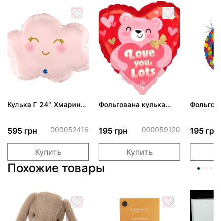
Кулька Г 24" Хмаринка
Фольгована кулька
Фольгов
рожева ПАК
"Ведмедик з ніжними
"Сердити
обіймами"
тортом 
000052416
000059120
595 грн
195 грн
195 грн
Купить
Купить
Похожие товары