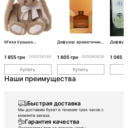
М'яка іграшка
Дифузор ароматичний
Диффузо
PATRICK, 40cm
Scentchips Апельсин
кристал
(7340031316231)
та кедр, масло 500мл
ассорти
000036146
000060626
1 855 грн
1 605 грн
1 065 г
Купить
Купить
Наши преимущества
Быстрая доставка
Мы доставим букет в течение трех часов с
момента заказа.
Гарантия качества
Доставляем только свежие цветы.