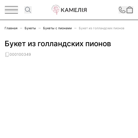
Перейти к содержимому
Contact
Главная
Букеты
Букеты с пионами
Букет из голландских пионов
Букет из голландских пионов
000100349
Main image
Click to view image in fullscreen