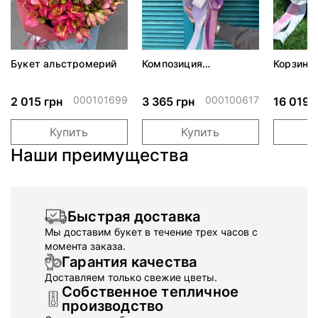
Букет альстромерий
Композиция
Корзина
"Ванильный крем"
белых э
000101699
000100617
2 015 грн
3 365 грн
16 019 
Купить
Купить
Наши преимущества
Быстрая доставка
Мы доставим букет в течение трех часов с
момента заказа.
Гарантия качества
Доставляем только свежие цветы.
Собственное тепличное
производство