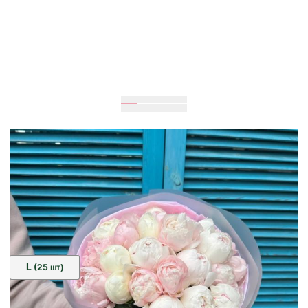
Ожидается
50
см
40
см
Размер:
L
(25
)
ШТ