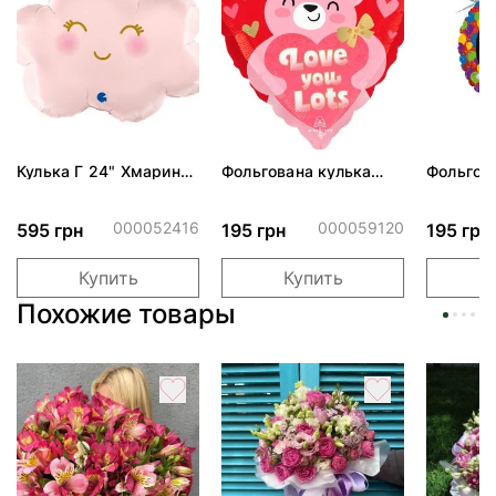
Кулька Г 24" Хмаринка
Фольгована кулька
Фольгов
рожева ПАК
"Ведмедик з ніжними
"Сердити
обіймами"
тортом 
000052416
000059120
595 грн
195 грн
195 грн
Купить
Купить
Похожие товары