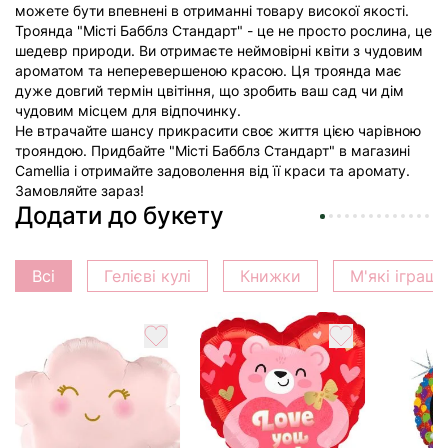
можете бути впевнені в отриманні товару високої якості.
Троянда "Місті Бабблз Стандарт" - це не просто рослина, це
шедевр природи. Ви отримаєте неймовірні квіти з чудовим
ароматом та неперевершеною красою. Ця троянда має
дуже довгий термін цвітіння, що зробить ваш сад чи дім
чудовим місцем для відпочинку.
Не втрачайте шансу прикрасити своє життя цією чарівною
трояндою. Придбайте "Місті Бабблз Стандарт" в магазині
Camellia і отримайте задоволення від її краси та аромату.
Замовляйте зараз!
Додати до букету
Всі
Гелієві кулі
Книжки
М'які іграш