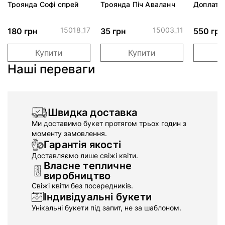
Троянда Софі спрей
Троянда Піч Аваланч
Доплата
15018_17
15003_11
180 грн
35 грн
550 грн
Купити
Купити
Наші переваги
Швидка доставка
Ми доставимо букет протягом трьох годин з
моменту замовлення.
Гарантія якості
Доставляємо лише свіжі квіти.
Власне тепличне
виробництво
Свіжі квіти без посередників.
Індивідуальні букети
Унікальні букети під запит, не за шаблоном.