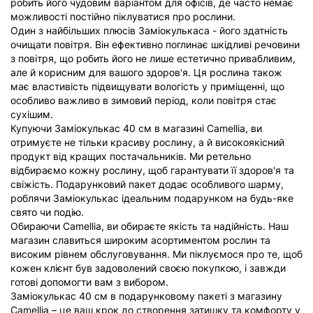
робить його чудовим варіантом для офісів, де часто немає
можливості постійно піклуватися про рослини.
Один з найбільших плюсів Заміокулькаса - його здатність
очищати повітря. Він ефективно поглинає шкідливі речовини
з повітря, що робить його не лише естетично привабливим,
але й корисним для вашого здоров'я. Ця рослина також
має властивість підвищувати вологість у приміщенні, що
особливо важливо в зимовий період, коли повітря стає
сухішим.
Купуючи Заміокулькас 40 см в магазині Camellia, ви
отримуєте не тільки красиву рослину, а й високоякісний
продукт від кращих постачальників. Ми ретельно
відбираємо кожну рослину, щоб гарантувати її здоров'я та
свіжість. Подарунковий пакет додає особливого шарму,
роблячи Заміокулькас ідеальним подарунком на будь-яке
свято чи подію.
Обираючи Camellia, ви обираєте якість та надійність. Наш
магазин славиться широким асортиментом рослин та
високим рівнем обслуговування. Ми піклуємося про те, щоб
кожен клієнт був задоволений своєю покупкою, і завжди
готові допомогти вам з вибором.
Заміокулькас 40 см в подарунковому пакеті з магазину
Camellia – це ваш крок до створення затишку та комфорту у