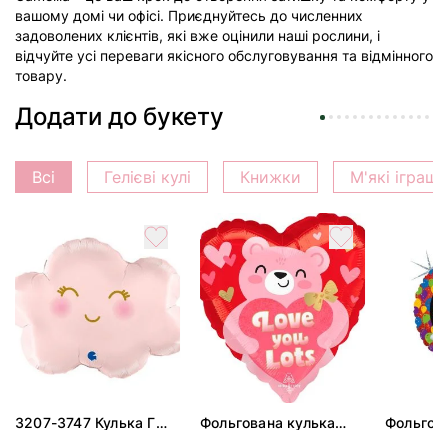
вашому домі чи офісі. Приєднуйтесь до численних
задоволених клієнтів, які вже оцінили наші рослини, і
відчуйте усі переваги якісного обслуговування та відмінного
товару.
Додати до букету
Всі
Гелієві кулі
Книжки
М'які іграш
3207-3747 Кулька Г
Фольгована кулька
Фольгов
24" Хмаринка рожева
"Ведмедик з ніжними
"Сердити