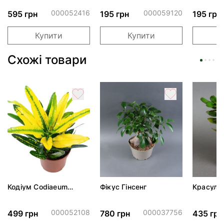
ПАК
обіймами"
тортом 
000052416
000059120
595 грн
195 грн
195 грн
Купити
Купити
Схожі товари
Кодіум Codiaeum
Фікус Гінсенг
Красула 
Sunny Star d12 h25
Gemengd
000052108
000037756
499 грн
780 грн
435 грн