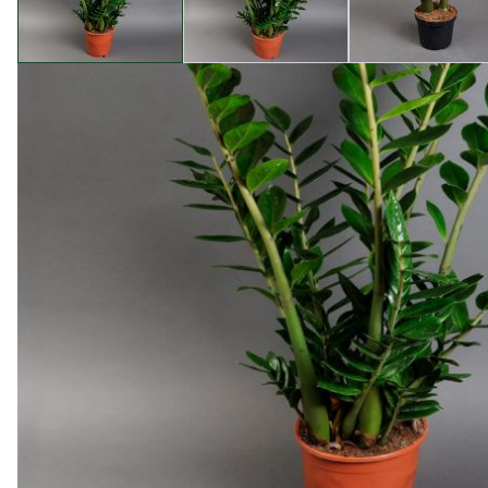
Опис товару
Характеристика
Заміокулькас - яскрава трав'яниста рослина, яка не
тропіки африканських лісів. І не дивно, адже ця рос
спокійно переносить посуху і спеку, що робить її іде
У магазині Camellia ми пропонуємо вам заміокулька
якість і здоров'я. Прикрасьте свій дім або офіс ціє
Заміокулькас не лише красивий, але й дуже невибагли
багато часу на догляд за рослинами. Завдяки своїй з
того ж, заміокулькас очищає повітря від шкідливих 
Купуючи заміокулькас у магазині Camellia, ви можете