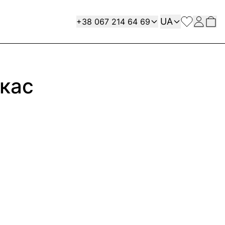
Мова
Contact
UA
+38 067 214 64 69
кас