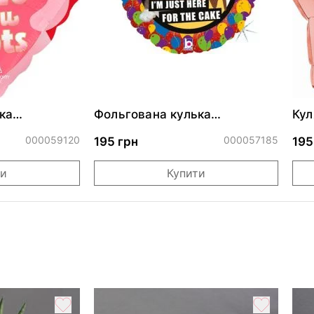
ка
Фольгована кулька
Кул
ними
"Сердитий кіт із тортом на
бли
ДР"
000059120
000057185
195 грн
195
ти
Купити