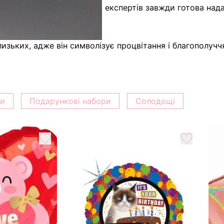
м і користю. Наша команда експертів завжди готова на
оків.
изьких, адже він символізує процвітання і благополуч
ки
Подарункові набори
Солодощі