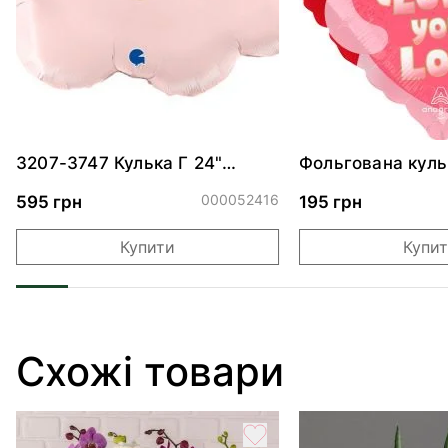
3207-3747 Кулька Г 24"
Фольгована куль
Хмаринка рожева ПАК
"Ведмедик з ніж
обіймами"
000052416
595 грн
195 грн
Купити
Купи
Схожі товари