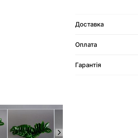
Доставка
Оплата
Гарантія
arger image
View larger image
View larger image
View 