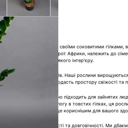
 може не привертати увагу своїми соковитими гілками
лина родом з тропічних широт Африки, належить до сімей
альним вибором для будь-якого інтер'єру.
с від кращих постачальників. Наші рослини вирощуютьс
ю екзотичною красою, яка додасть простору свіжості та
вий у догляді. Він ідеально підходить для зайнятих люд
датності накопичувати вологу в товстих гілках, ця рос
речовин, що робить його ще кориснішим для вашого здо
 бути впевнені в його якості та довговічності. Ми дбає