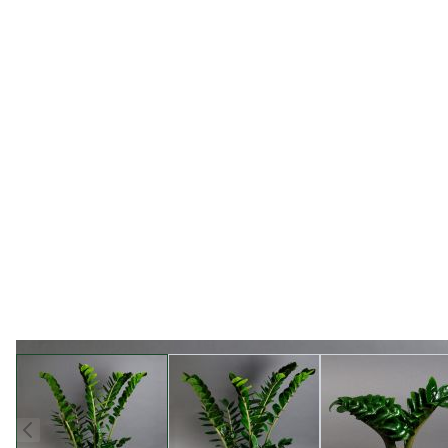
View larger image
View larger image
View l