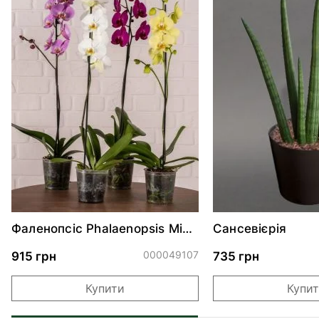
Фаленопсіс Phalaenopsis Mix 1
Сансевієрія
Tak
000049107
915 грн
735 грн
Купити
Купи