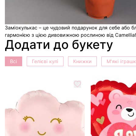
найкращому стані, готова тішити вас своїм виглядо
улюбленицею, щоб вона росла і радувала вас багато р
Заміокулькас – це чудовий подарунок для себе або бл
гармонією з цією дивовижною рослиною від Camellia!
Додати до букету
Всі
Гелієві кулі
Книжки
М'які іграш