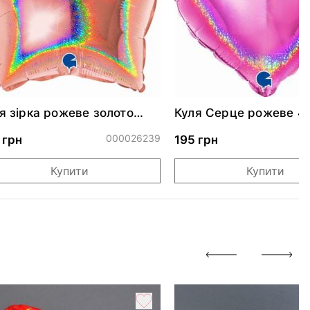
я зірка рожеве золото
Куля Серце рожеве 4
скуча 46 см
000026239
0
 грн
195 грн
Купити
Купити