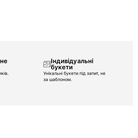
чне
Індивідуальні
букети
ків.
Унікальні букети під запит, не
за шаблоном.