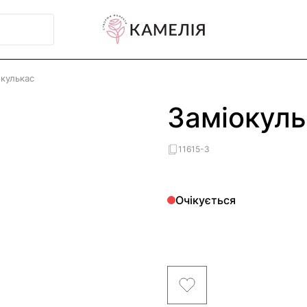
окулькас
Заміокуль
11615-3
Очікується