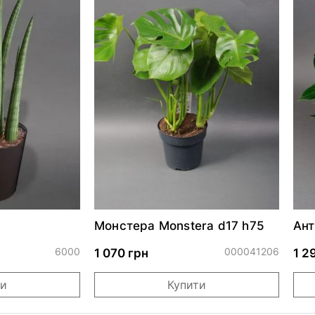
Монстера Monstera d17 h75
Ант
6000
000041206
1 070 грн
1 2
ти
Купити