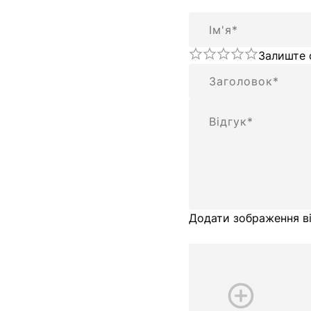
Ім'я
Залиште 
Підсумок
Відгук
Додати зображення ві