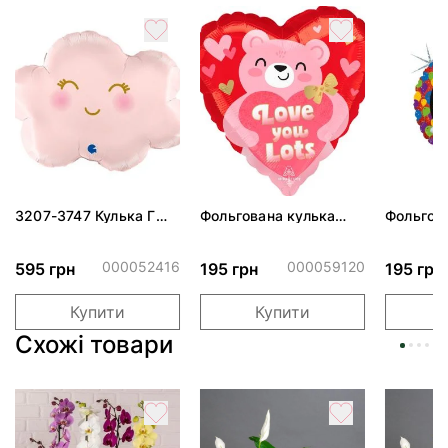
3207-3747 Кулька Г
Фольгована кулька
Фольгов
24" Хмаринка рожева
"Ведмедик з ніжними
"Сердити
ПАК
обіймами"
тортом 
000052416
000059120
595 грн
195 грн
195 грн
Купити
Купити
Схожі товари