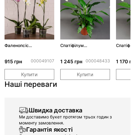
Фаленопсіс
Спатіфілум
Спатіфіл
Phalaenopsis Mix 1 Tak
Spathiphyllum d17 h65
Spathiph
h70
000049107
000048433
915 грн
1 245 грн
1 170 гр
Купити
Купити
Наші переваги
Швидка доставка
Ми доставимо букет протягом трьох годин з
моменту замовлення.
Гарантія якості