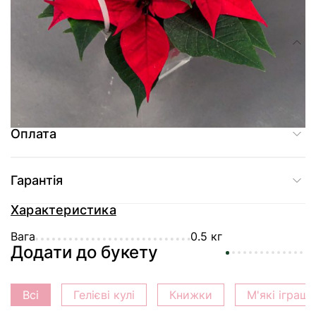
Склад
Сезонна кімнатна рослина Пуансетія (Різдвяна зірка) в подарунковій
сумочці
Оплата
Гарантія
Характеристика
Вага
0.5 кг
Додати до букету
Всі
Гелієві кулі
Книжки
М'які іграш