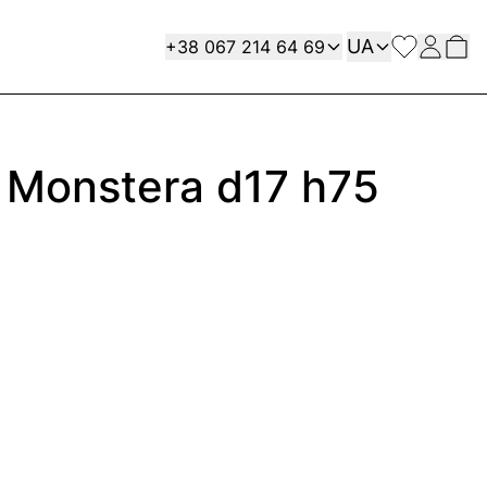
Мова
Contact
UA
+38 067 214 64 69
Monstera d17 h75