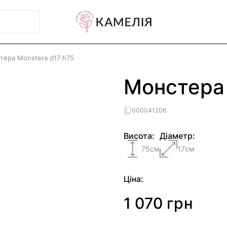
тера Monstera d17 h75
Монстера 
000041206
Висота:
Діаметр:
75
см
17
см
Ціна:
1 070 грн