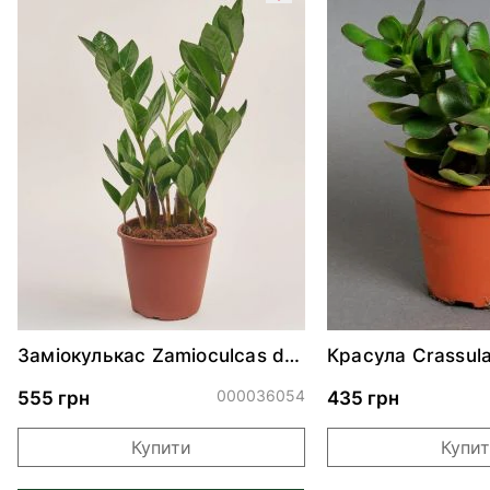
Заміокулькас Zamioculcas d11
Красула Crassul
h30
d12 h25
000036054
555 грн
435 грн
Купити
Купи