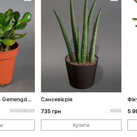
a Gemengd
Сансевієрія
Фік
000006005
6000
735 грн
5 9
ти
Купити