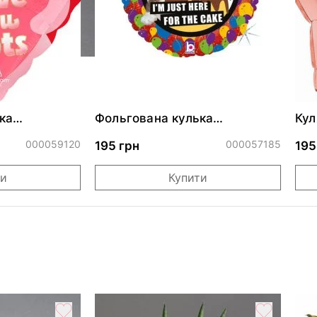
ка
Фольгована кулька
Кул
ними
"Сердитий кіт із тортом на
бли
ДР"
000059120
000057185
195 грн
195
ти
Купити