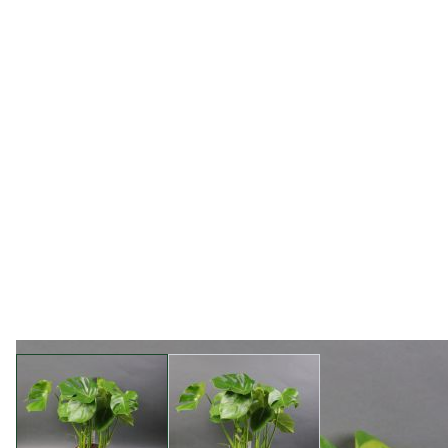
View larger image
View larger image