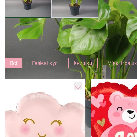
Додати до букету
Всі
Гелієві кулі
Книжки
М'які іграш