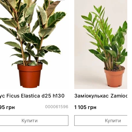
ус Ficus Elastica d25 h130
Заміокулькас Zamiocu
см
000061596
0
95 грн
1 105 грн
Купити
Купити