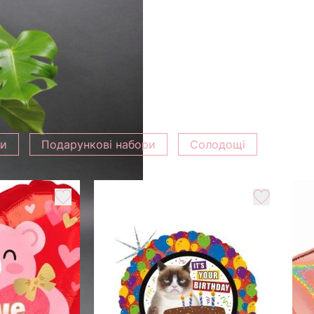
ки
Подарункові набори
Солодощі