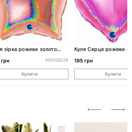
я зірка рожеве золото
Куля Серце рожеве 4
скуча 46 см
000026239
0
 грн
195 грн
Купити
Купити