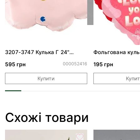
3207-3747 Кулька Г 24"
Фольгована куль
Хмаринка рожева ПАК
"Ведмедик з ніж
обіймами"
000052416
595 грн
195 грн
Купити
Купи
Схожі товари