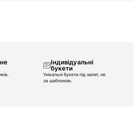
чне
Індивідуальні
букети
ків.
Унікальні букети під запит, не
за шаблоном.