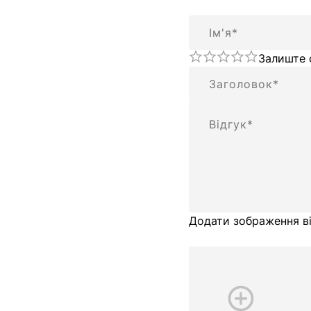
Ім'я
Залиште 
Підсумок
Відгук
Додати зображення ві