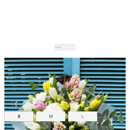
Очікується
50
см
35
см
Розмір:
S
M
L