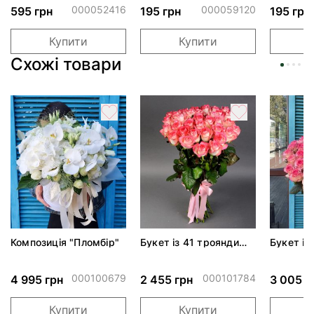
000052416
000059120
595 грн
195 грн
195 грн
Купити
Купити
Схожі товари
Композиція "Пломбір"
Букет із 41 троянди
Букет із
Джумілія
Джумілі
000100679
000101784
4 995 грн
2 455 грн
3 005 г
Купити
Купити