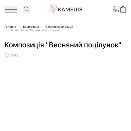
Перейти до змісту
Contact
Головна
Композиції
Сезонні композиції
Композиція "Весняний поцілунок"
Композиція "Весняний поцілунок"
16360
Main image
Click to view image in fullscreen