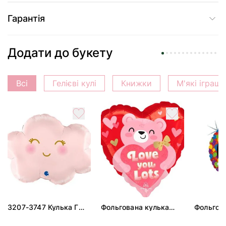
Гарантія
Додати до букету
Всі
Гелієві кулі
Книжки
М'які іграш
3207-3747 Кулька Г
Фольгована кулька
Фольгов
24" Хмаринка рожева
"Ведмедик з ніжними
"Сердити
ПАК
обіймами"
тортом 