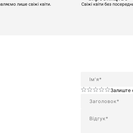
вляємо лише свіжі квіти.
Свіжі квіти без посередни
Ім'я
Залиште 
Підсумок
Відгук