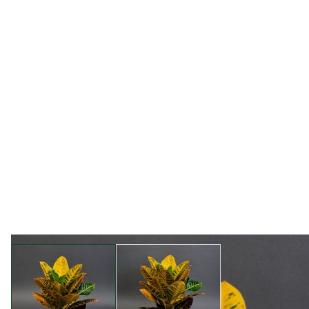
View larger image
View larger image