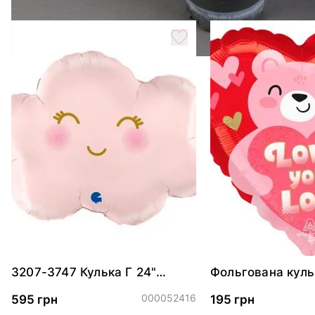
3207-3747 Кулька Г 24"
Фольгована куль
Хмаринка рожева ПАК
"Ведмедик з ніж
обіймами"
000052416
595 грн
195 грн