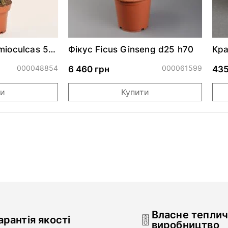
mioculcas 50
Фікус Ficus Ginseng d25 h70
Кра
d12
000048854
000061599
6 460 грн
435
ти
Купити
Власне тепли
арантія якості
виробництво