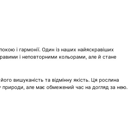
покою і гармонії. Один із наших найяскравіших
кравими і неповторними кольорами, але й стане
його вишуканість та відмінну якість. Ця рослина
су природи, але має обмежений час на догляд за нею.