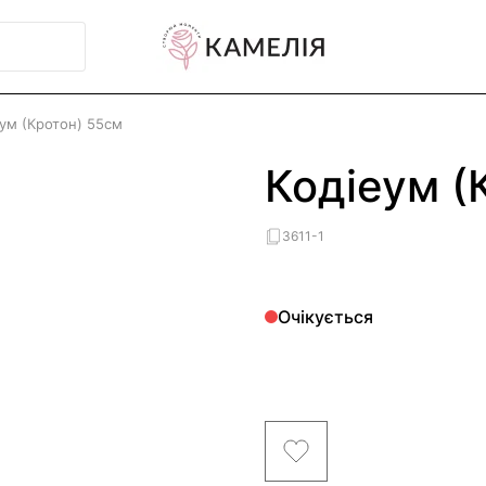
еум (Кротон) 55см
Кодіеум (
3611-1
Очікується