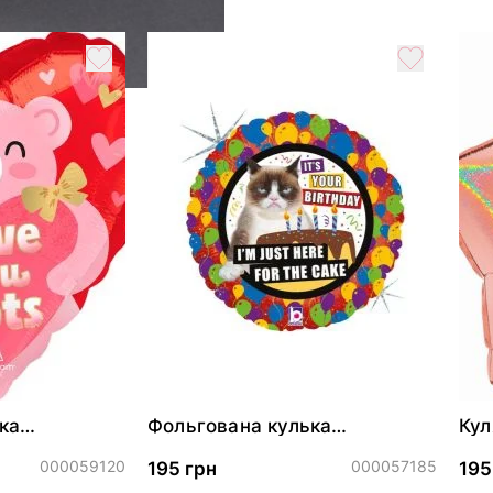
ка
Фольгована кулька
Кул
ними
"Сердитий кіт із тортом на
бли
ДР"
000059120
000057185
195 грн
195