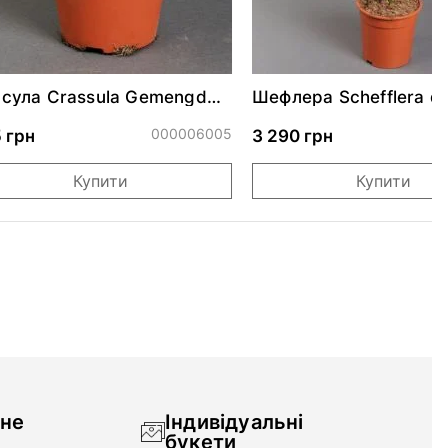
сула Crassula Gemengd
Шефлера Schefflera d
 h25
000006005
0
 грн
3 290 грн
Купити
Купити
чне
Індивідуальні
букети