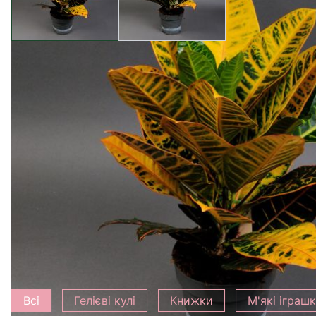
Опис товару
Характеристика
В магазині Camellia ви знайдете неперевершену красу
представників - це Кодіеум (Кротон) у висоту 55 см
символом вашого стилю та вишуканості.
Кодіеум, який ви можете придбати у нашому магазині
відома своєю стійкістю та легкістю догляду, що роби
Не вагаючись, оберіть Кодіеум в магазині Camellia -
Додати до букету
Всі
Гелієві кулі
Книжки
М'які іграш