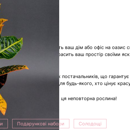
 природи, яка перетворить ваш дім або офіс на оазис с
. Ця рослина не лише прикрасить ваш простір своїми яс
, походить від найкращих постачальників, що гарантує 
ть її ідеальним вибором для будь-якого, хто цінує кра
 вашому простору потрібна ця неповторна рослина!
ки
Подарункові набори
Солодощі