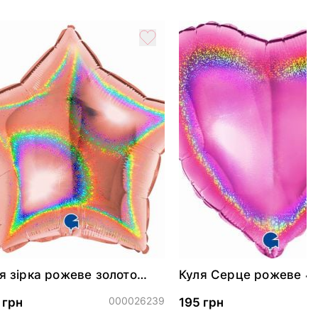
я зірка рожеве золото
Куля Серце рожеве 4
скуча 46 см
000026239
0
 грн
195 грн