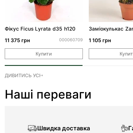
Фікус Ficus Lyrata d35 h120
Заміокулькас Za
см
000060709
11 375 грн
1 105 грн
Купити
Купи
ДИВИТИСЬ УСІ
Наші переваги
Швидка доставка
Г