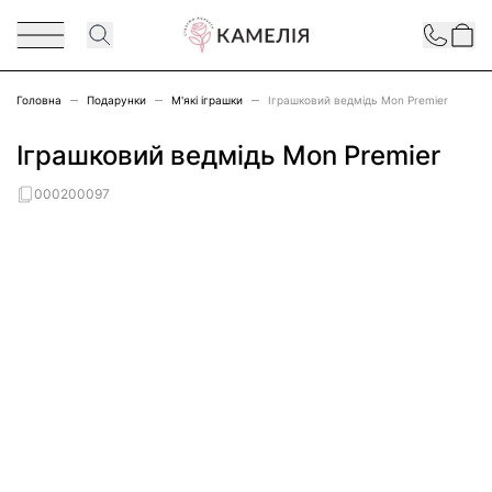
Перейти до змісту
Contact
Головна
Подарунки
М'які іграшки
Іграшковий ведмідь Mon Premier
Іграшковий ведмідь Mon Premier
000200097
Main image
Click to view image in fullscreen