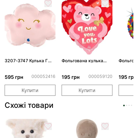
3207-3747 Кулька Г
Фольгована кулька
Фольгов
24" Хмаринка рожева
"Ведмедик з ніжними
"Сердити
ПАК
обіймами"
тортом 
000052416
000059120
595 грн
195 грн
195 грн
Купити
Купити
Схожі товари