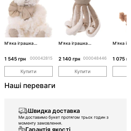
М’яка іграшка
М'яка іграшка
М'яка і
ведмедик Little Noah
восьминіг Oсtavius
KHARMA 
(734003
000042815
000048446
1 545 грн
2 140 грн
1 075 г
Купити
Купити
Наші переваги
Швидка доставка
Ми доставимо букет протягом трьох годин з
моменту замовлення.
Гарантія якості