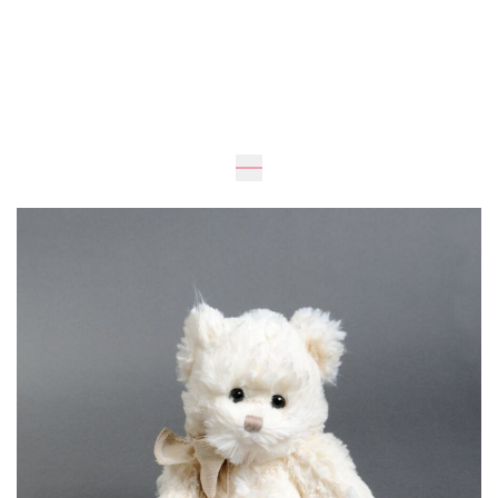
Очікується
25
см
15
см
1 505 грн