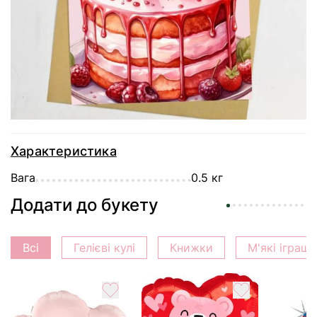
Доставка
Оплата
Гарантія
Характеристика
Вага
0.5 кг
Додати до букету
Всі
Гелієві кулі
Книжки
М'які іграш