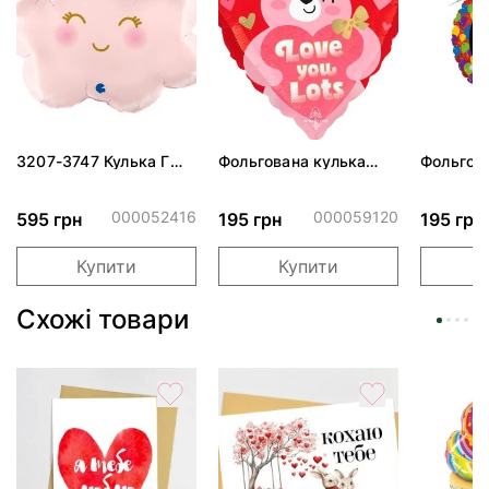
3207-3747 Кулька Г
Фольгована кулька
Фольгов
24" Хмаринка рожева
"Ведмедик з ніжними
"Сердити
ПАК
обіймами"
тортом 
000052416
000059120
595 грн
195 грн
195 грн
Купити
Купити
Схожі товари