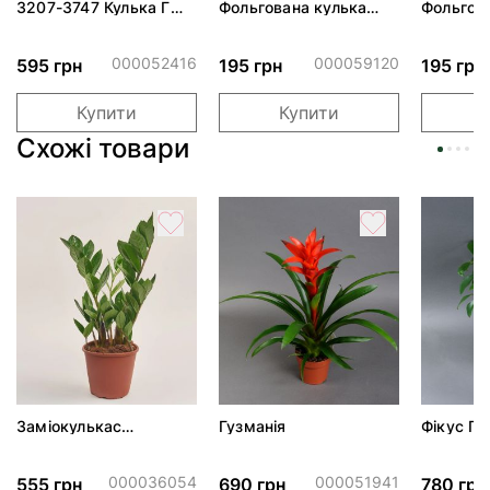
3207-3747 Кулька Г
Фольгована кулька
Фольгов
24" Хмаринка рожева
"Ведмедик з ніжними
"Сердити
ПАК
обіймами"
тортом 
000052416
000059120
595 грн
195 грн
195 грн
Купити
Купити
Схожі товари
Заміокулькас
Гузманія
Фікус Гі
Zamioculcas d11 h30
000036054
000051941
555 грн
690 грн
780 грн