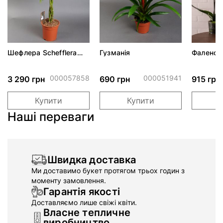
Шефлера Schefflera
Гузманія
Фаленоп
d23 h100
Phalaeno
000057858
000051941
3 290 грн
690 грн
915 грн
Купити
Купити
Наші переваги
Швидка доставка
Ми доставимо букет протягом трьох годин з
моменту замовлення.
Гарантія якості
Доставляємо лише свіжі квіти.
Власне тепличне
виробництво