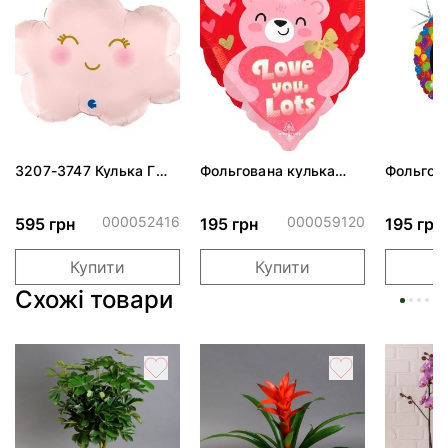
3207-3747 Кулька Г
Фольгована кулька
Фольгов
24" Хмаринка рожева
"Ведмедик з ніжними
"Сердити
ПАК
обіймами"
тортом 
000052416
000059120
595 грн
195 грн
195 грн
Купити
Купити
Схожі товари