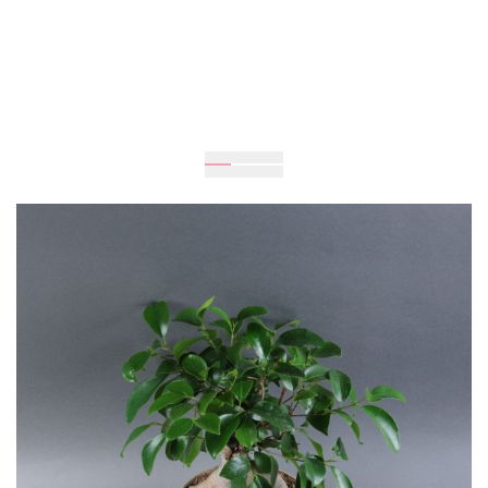
30
см
12
см
780 грн
Додати до кошика
Купити в один клік