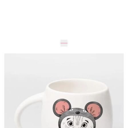
Очікується
8
см
365 грн