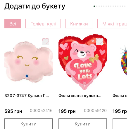
Додати до букету
Всі
Гелієві кулі
Книжки
М'які іграш
3207-3747 Кулька Г
Фольгована кулька
Фольгов
24" Хмаринка рожева
"Ведмедик з ніжними
"Сердити
ПАК
обіймами"
тортом 
000052416
000059120
595 грн
195 грн
195 грн
Купити
Купити