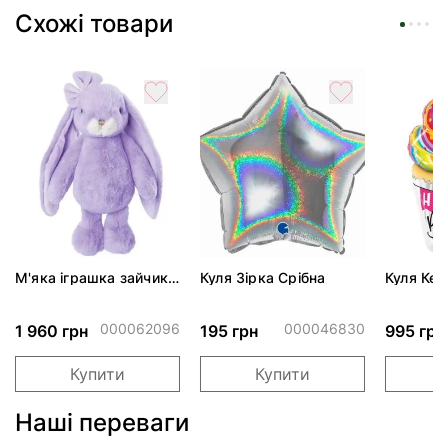
Схожі товари
М'яка іграшка зайчик
Куля Зірка Срібна
Куля Кек
Cuddly Kanina -
Lavander
000062096
000046830
1 960 грн
195 грн
995 грн
Купити
Купити
Наші переваги