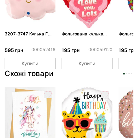
3207-3747 Кулька Г
Фольгована кулька
Фольгов
24" Хмаринка рожева
"Ведмедик з ніжними
"Сердити
ПАК
обіймами"
тортом 
000052416
000059120
595 грн
195 грн
195 грн
Купити
Купити
Схожі товари