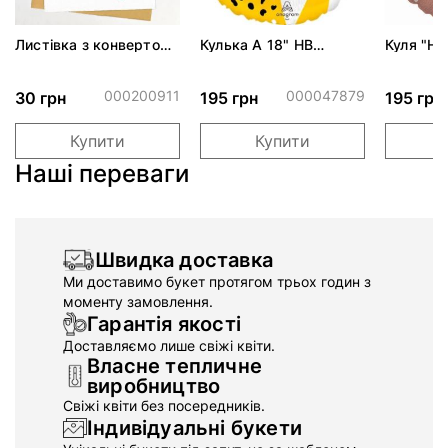
Листівка з конвертом
Кулька А 18" НВ
Куля "Ha
"Happy Birthday"
Привітання від
рожеве 
єдиноріг
тусовщика S40 ПАК
000200911
000047879
30 грн
195 грн
195 грн
Купити
Купити
Наші переваги
Швидка доставка
Ми доставимо букет протягом трьох годин з
моменту замовлення.
Гарантія якості
Доставляємо лише свіжі квіти.
Власне тепличне
виробництво
Свіжі квіти без посередників.
Індивідуальні букети