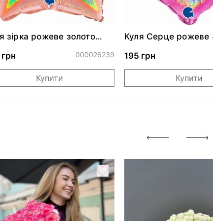
я зірка рожеве золото
Куля Серце рожеве 4
скуча 46 см
000026239
0
 грн
195 грн
Купити
Купити