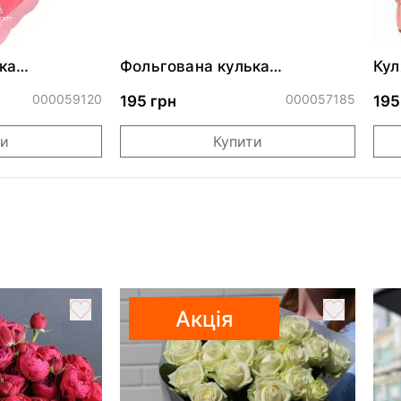
ка
Фольгована кулька
Кул
ними
"Сердитий кіт із тортом на
бли
ДР"
000059120
000057185
195 грн
195
ти
Купити
Акція