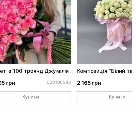
ет із 100 троянд Джумілія
Композиція "Білий тан
трояндами Сноу Ворл
000100583
0
05 грн
2 165 грн
Купити
Купити