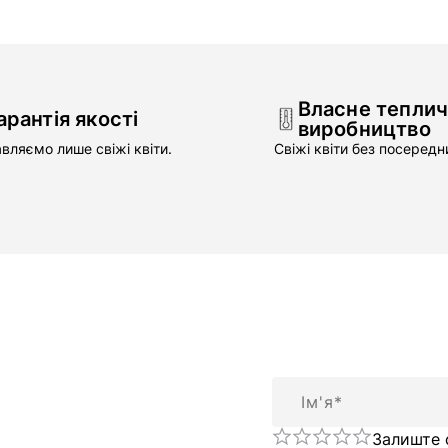
Власне тепли
арантія якості
виробництво
вляємо лише свіжі квіти.
Свіжі квіти без посередни
Ім'я
Залиште 