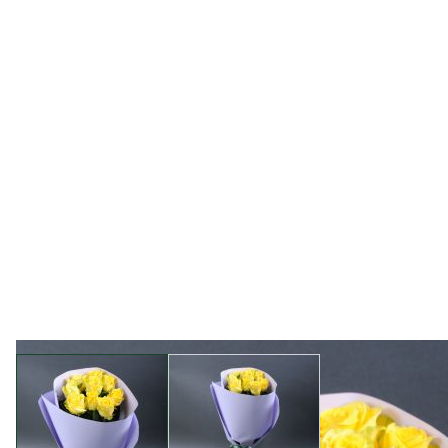
View larger image
View larger image