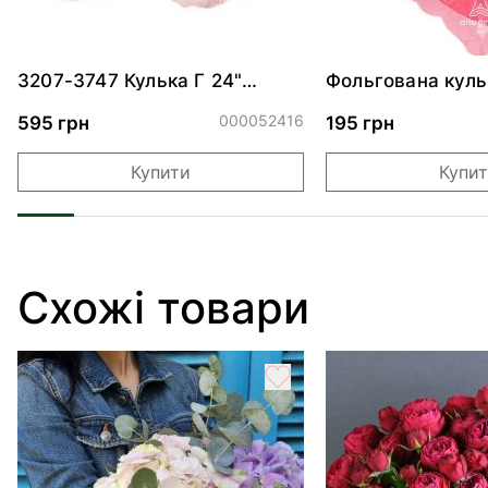
3207-3747 Кулька Г 24"
Фольгована куль
Хмаринка рожева ПАК
"Ведмедик з ніж
обіймами"
000052416
595 грн
195 грн
Купити
Купи
Схожі товари