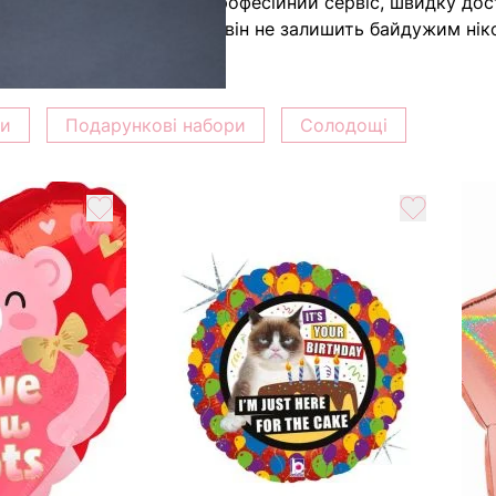
здоганну якість, але й професійний сервіс, швидку дос
м з 9 троянд Пенні Лейн — він не залишить байдужим нік
ки
Подарункові набори
Солодощі