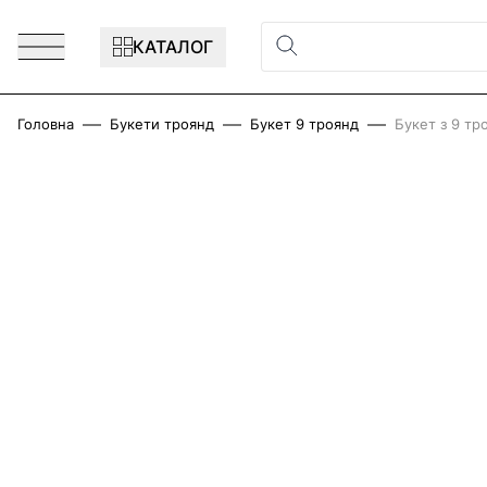
Перейти до змісту
КАТАЛОГ
Головна
Букети троянд
Букет 9 троянд
Букет з 9 тр
Main image
Click to view image in fullscreen