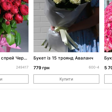
 спрей Черрі
Букет із 15 троянд Аваланч
Бук
249417
600-4
779 грн
5 7
ти
Купити