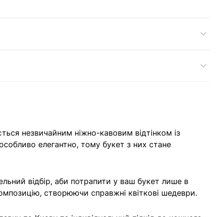
яється незвичайним ніжно-кавовим відтінком із
собливо елегантно, тому букет з них стане
льний відбір, аби потрапити у ваш букет лише в
композицію, створюючи справжні квіткові шедеври.