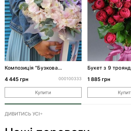
Композиція "Бузкова
Букет з 9 троянд
фантазія"*
Трендсеттер
000100333
4 445 грн
1 885 грн
Купити
Купи
ДИВИТИСЬ УСІ