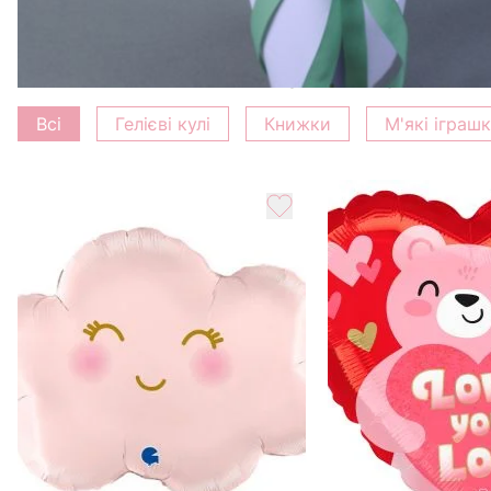
Замовляючи букет у Камелії, ви отримуєте не лише бе
клієнта. Подаруйте унікальні емоції разом із букето
Додати до букету
Всі
Гелієві кулі
Книжки
М'які іграш