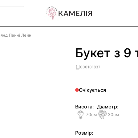
оянд Пенні Лейн
Букет з 9
000101837
Очікується
Висота:
Діаметр:
70
см
30
см
Розмір: