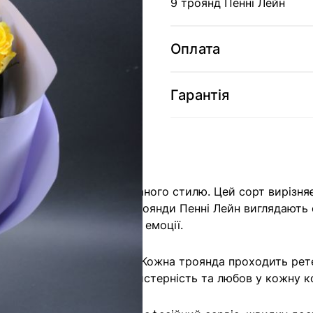
9 троянд Пенні Лейн
Оплата
Гарантія
тонченості, тепла і вишуканого стилю. Цей сорт вирізн
рму та благородства. Троянди Пенні Лейн виглядають о
 рішення, стиль і глибокі емоції.
евірених постачальників. Кожна троянда проходить рете
і флористи вкладають майстерність та любов у кожну 