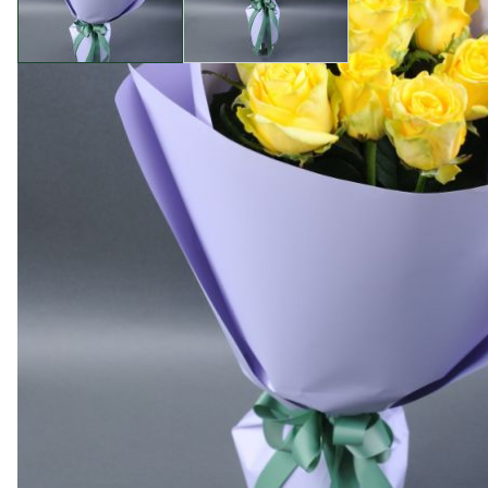
Опис товару
Букет із 9 троянд сорту Пенні Лейн — це втілення ви
мідним відблиском, що надає букету неповторного ша
ідеальним подарунком для тих, хто цінує нестандартні
Магазин Камелія обирає лише найкращі квіти від пер
ідеальному стані — свіжа, ароматна й розкішна. Наш