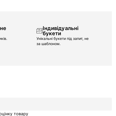
чне
Індивідуальні
букети
ків.
Унікальні букети під запит, не
за шаблоном.
оцінку товару