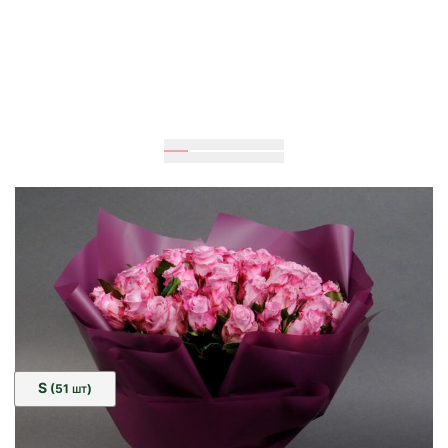
Очікується
40
см
40
см
Розмір:
S
(51
)
ШТ