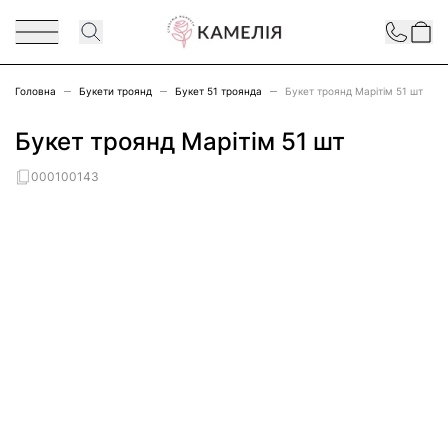
Перейти до змісту
Contact
Головна
Букети троянд
Букет 51 троянда
Букет троянд Марітім 51 шт
Букет троянд Марітім 51 шт
000100143
Main image
Click to view image in fullscreen