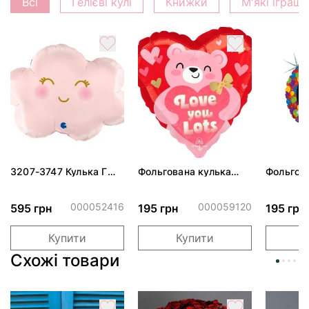
Всі
Гелієві кулі
Книжки
М'які іграш
3207-3747 Кулька Г
Фольгована кулька
Фольгов
24" Хмаринка рожева
"Ведмедик з ніжними
"Сердити
ПАК
обіймами"
тортом 
000052416
000059120
595 грн
195 грн
195 грн
Купити
Купити
Схожі товари