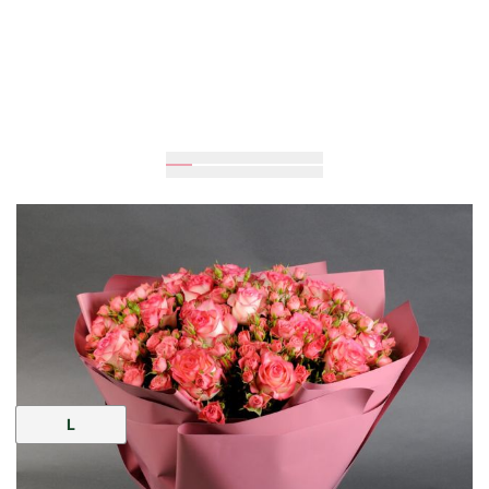
Очікується
70
см
40
см
Розмір:
L