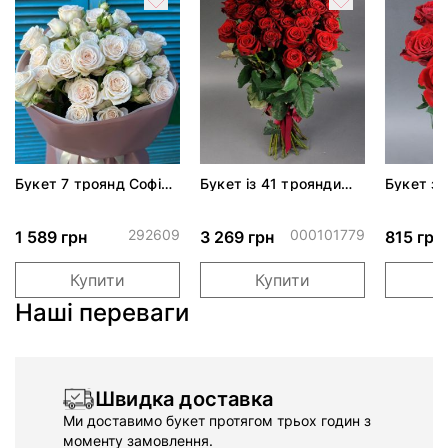
Букет 7 троянд Софі
Букет із 41 троянди
Букет з 
спрей
Гран Прі
Прі
292609
000101779
1 589 грн
3 269 грн
815 грн
Купити
Купити
Наші переваги
Швидка доставка
Ми доставимо букет протягом трьох годин з
моменту замовлення.