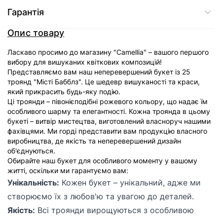
Гарантія
Опис товару
Ласкаво просимо до магазину "Camellia" – вашого першого
вибору для вишуканих квіткових композицій!
Представляємо вам наш неперевершений букет із 25
троянд "Місті Бабблз". Це шедевр вишуканості та краси,
який прикрасить будь-яку подію.
Ці троянди – півонієподібні рожевого кольору, що надає їм
особливого шарму та елегантності. Кожна троянда в цьому
букеті – витвір мистецтва, виготовлений власноруч нашими
фахівцями. Ми горді представити вам продукцію власного
виробництва, де якість та неперевершений дизайн
об'єднуються.
Обирайте наш букет для особливого моменту у вашому
житті, оскільки ми гарантуємо вам:
Унікальність:
Кожен букет – унікальний, адже ми
створюємо їх з любов'ю та увагою до деталей.
Якість:
Всі троянди вирощуються з особливою