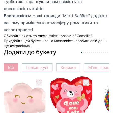
турботою, гарантуючи вам свіжість та
довговічність квітів.
Елегантність:
Наші троянди "Місті Бабблз" додають
вашому приміщенню атмосферу романтики та
неповторності.
Обирайте якість та елегантність разом з "Camellia".
Придбайте цей букет
– ваша можливість зробити свій день
ще яскравішим!
Додати до букету
Всі
Гелієві кулі
Книжки
М'які іграш