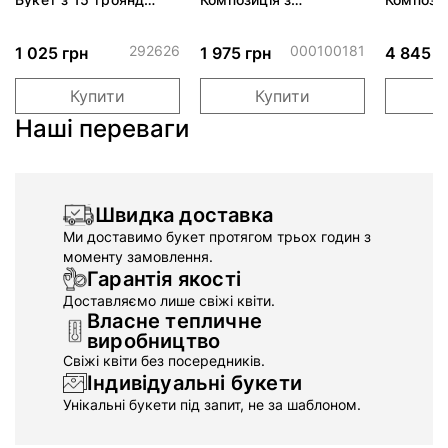
Джумілія
трояндами Піч
"Персик
Аваланч
292626
000100181
1 025 грн
1 975 грн
4 845 г
Купити
Купити
Наші переваги
Швидка доставка
Ми доставимо букет протягом трьох годин з
моменту замовлення.
Гарантія якості
Доставляємо лише свіжі квіти.
Власне тепличне
виробництво
Свіжі квіти без посередників.
Індивідуальні букети
Унікальні букети під запит, не за шаблоном.