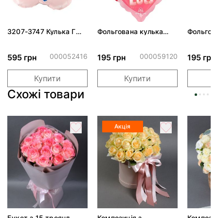
3207-3747 Кулька Г
Фольгована кулька
Фольгов
24" Хмаринка рожева
"Ведмедик з ніжними
"Сердити
ПАК
обіймами"
тортом 
000052416
000059120
595 грн
195 грн
195 грн
Купити
Купити
Схожі товари
Акція
Букет з 15 троянд
Композиція з
Компози