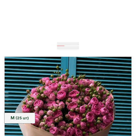
Очікується
60
см
40
см
Розмір:
M
(25
)
ШТ