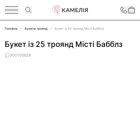
Перейти до змісту
Contact
Головна
Букети троянд
Букет із 25 троянд Місті Бабблз
Букет із 25 троянд Місті Бабблз
000100624
Main image
Click to view image in fullscreen