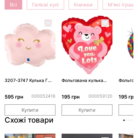
Всі
Гелієві кулі
Книжки
М'які іграш
3207-3747 Кулька Г
Фольгована кулька
Фольгов
24" Хмаринка рожева
"Ведмедик з ніжними
"Сердити
ПАК
обіймами"
тортом 
000052416
000059120
595 грн
195 грн
195 грн
Купити
Купити
Схожі товари