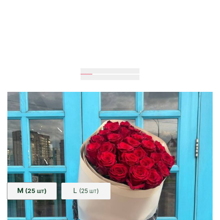
Очікується
80
см
40
см
Розмір:
M
L
(25
)
(25
)
ШТ
ШТ