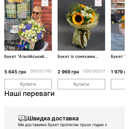
Букет "Альпійський
Букет із соняхами
Букет "C
ранок"
"Україна"
000101745
000100517
5 645 грн
2 969 грн
1 979 г
Купити
Купити
Наші переваги
Швидка доставка
Ми доставимо букет протягом трьох годин з