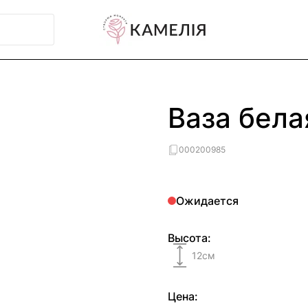
Ваза бела
000200985
Ожидается
Высота:
12
см
Цена: