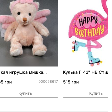
кая игрушка мишка
Кулька Г 42" НВ Стил
rdian Angels-Baby
фламінго ПАК
000058617
0
35 грн
515 грн
Купить
Купить