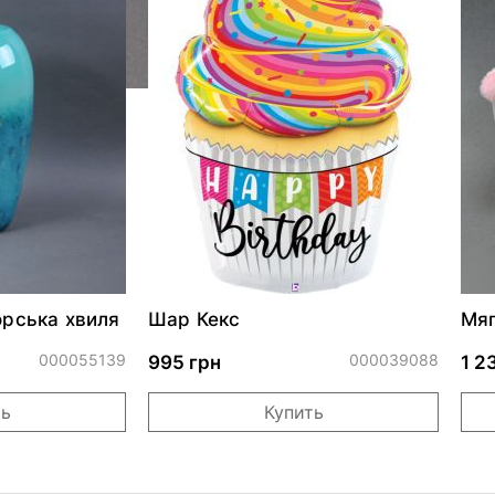
орська хвиля
Шар Кекс
Мяг
Gua
000055139
000039088
995 грн
1 2
ть
Купить