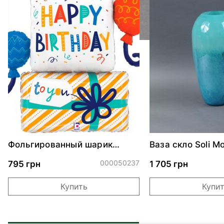
Фольгированный шарик
Ваза скло Soli М
"Подарки с шариками на
день рождения"
000050237
795 грн
1 705 грн
Купить
Купи