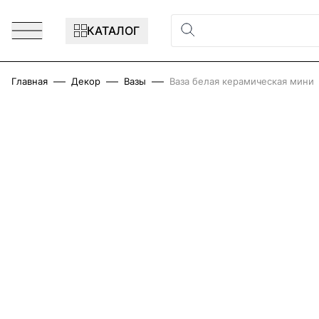
Перейти к содержимому
КАТАЛОГ
Главная
Декор
Вазы
Ваза белая керамическая мини
Main image
Click to view image in fullscreen