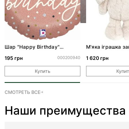
Шар "Happy Birthday"
М'яка іграшка з
розовое конфети 46 см
KANINI - PALE PI
000200940
195 грн
1 620 грн
Купить
Купи
СМОТРЕТЬ ВСЕ
Наши преимущества