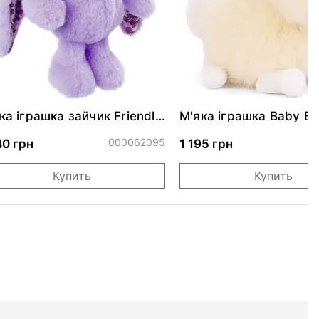
ка іграшка зайчик Friendly
М'яка іграшка Baby B
ina - Lavander Floral
Sloane - Peach
000062095
0
40 грн
1 195 грн
Купить
Купить