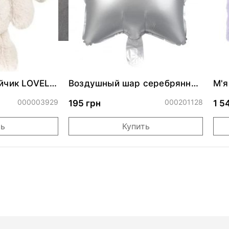
айчик LOVELY
Воздушный шар серебрянная
М'я
NK
звезда 45 см
Kan
000003929
000201128
195 грн
1 5
ть
Купить