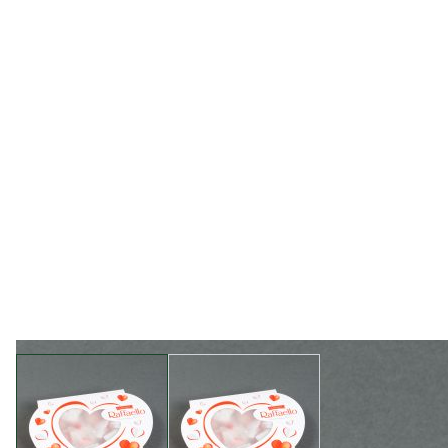
View larger image
View larger image