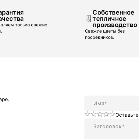
арантия
Собственное
ачества
тепличное
производство
вляем только свежие
.
Свежие цветы без
посредников.
Имя
аре.
Оставьте
Резюме
Отзыв