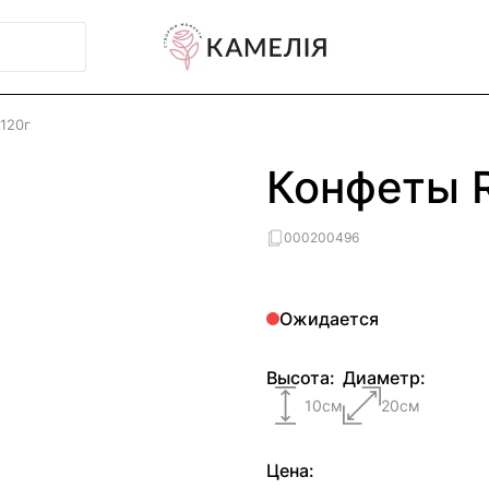
 120г
Конфеты R
000200496
Ожидается
Высота:
Диаметр:
10
см
20
см
Цена: