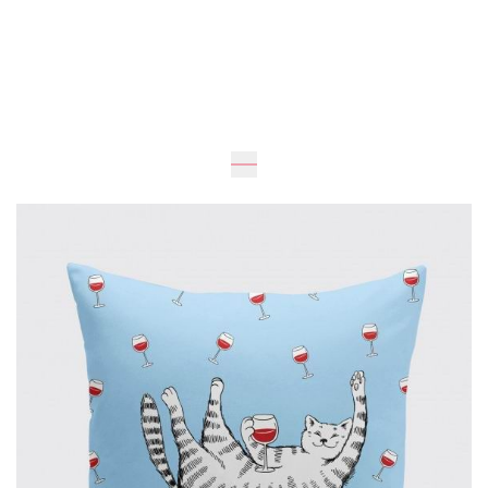
Ожидается
38
см
38
см
450 грн