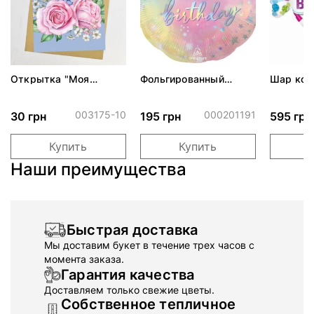
Открытка "Моя
Фольгированный
Шар кон
мамочка"
шарик "Сияние"
Birthday"
003175-10
000201191
30 грн
195 грн
595 грн
Купить
Купить
Наши преимущества
Быстрая доставка
Мы доставим букет в течение трех часов с
момента заказа.
Гарантия качества
Доставляем только свежие цветы.
Собственное тепличное