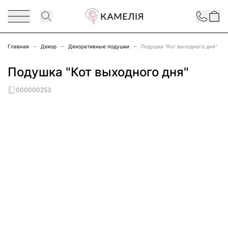
Перейти к содержимому
Contact
Главная
Декор
Декоративные подушки
Подушка "Кот выходного дня"
Подушка "Кот выходного дня"
000000253
Main image
Click to view image in fullscreen