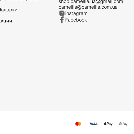
shop.camellia.ua@gmail.com
camellia@camellia.com.ua
Подарки
Instagram
Facebook
Акции