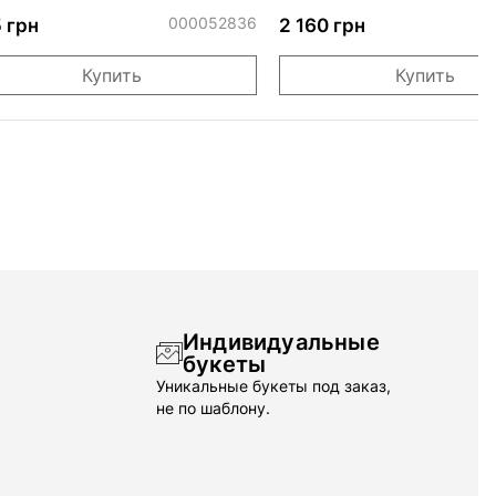
няшники
000052836
0
 грн
2 160 грн
Купить
Купить
Индивидуальные
букеты
Уникальные букеты под заказ,
не по шаблону.