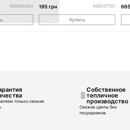
Animoos
Birthday Радуга круг белый"
Со
000060380
000037701
195 грн
665
ть
Купить
арантия
Собственное
ачества
тепличное
производство
вляем только свежие
.
Свежие цветы без
посредников.