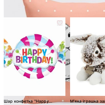
Вес
0.5 кг
Похожие товары
Шар конфетка "Happy
М'яка іграшка за