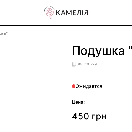
мяк"
Подушка 
000200279
Ожидается
Цена:
450 грн