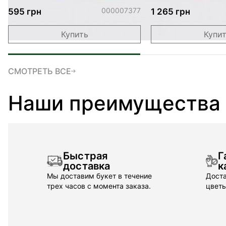
Birthday"
peluche Lapin Z'
000007377
595 грн
1 265 грн
Купить
Купи
СМОТРЕТЬ ВСЕ
Наши преимущества
Быстрая
Г
доставка
к
Мы доставим букет в течение
Доста
трех часов с момента заказа.
цветы