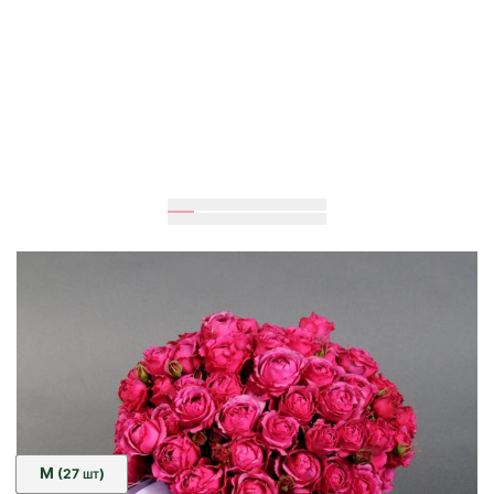
Ожидается
35
см
30
см
Размер:
M
(27
)
ШТ