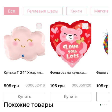
Все
Гелиевые шары
Книги
Мягкие 
Кулька Г 24" Хмаринка
Фольгована кулька
Фольгов
рожева ПАК
"Ведмедик з ніжними
"Сердити
обіймами"
тортом 
000052416
000059120
595 грн
195 грн
195 грн
Купить
Купить
Похожие товары