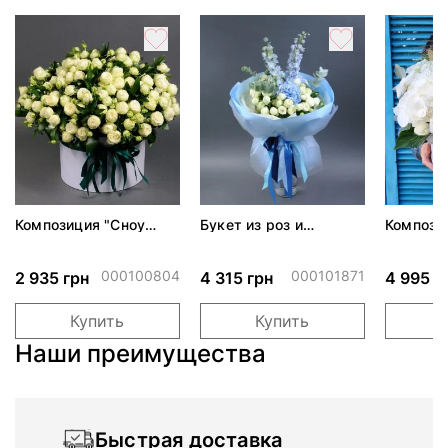
Композиция "Сноу
Букет из роз и
Компози
Ворлд"
гортензий "Аделаида"
000100804
000101871
2 935 грн
4 315 грн
4 995 г
Купить
Купить
Наши преимущества
Быстрая доставка