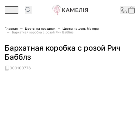
Перейти к содержимому
Contact
Главная
Цветы на праздник
Цветы на день Матери
Бархатная коробка с розой Рич Бабблз
Бархатная коробка с розой Рич
Бабблз
000100776
Main image
Click to view image in fullscreen