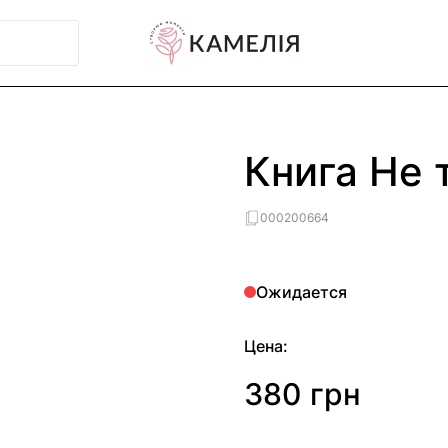
Книга Не 
000200664
Ожидается
Цена:
380 грн