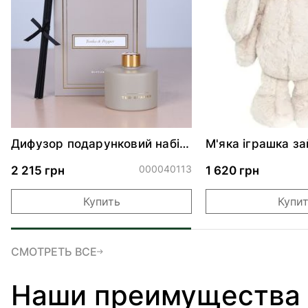
Дифузор подарунковий набір
М'яка іграшка з
Тонка & Перець масло 200мл
KANINI - PALE PI
000040113
2 215 грн
1 620 грн
Купить
Купи
СМОТРЕТЬ ВСЕ
Наши преимущества