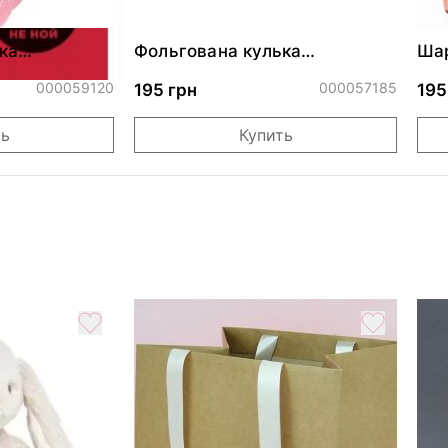
ка
Фольгована кулька
Шар
ними
"Сердитий кіт із тортом на
бле
ДР"
000059120
000057185
195 грн
195
ть
Купить