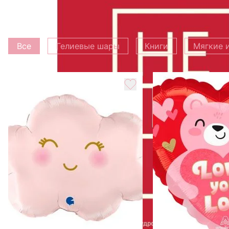
Вес
0.5 кг
Добавить к букету
Все
Гелиевые шары
Книги
Мягкие 