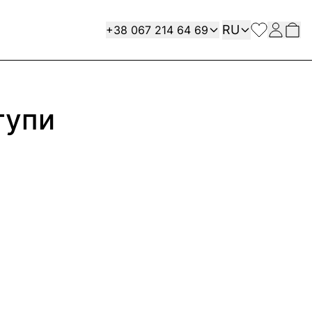
Язык
Contact
RU
+38 067 214 64 69
тупи