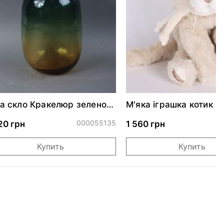
а скло Кракелюр зелено-
М'яка іграшка котик C
втий
CATTY
000055135
0
20 грн
1 560 грн
Купить
Купить