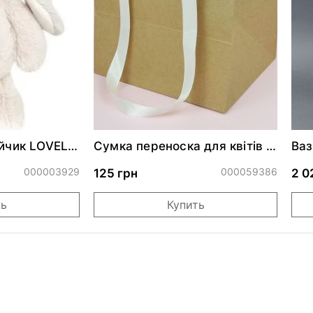
айчик LOVELY
Сумка переноска для квітів з
Ваз
NK
віконечком крафт
жо
000003929
000059386
125 грн
2 0
ть
Купить