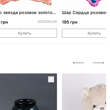
 звезда розовое золото
Шар Сердце розовое 
стящая 46 см
000026239
0
 грн
195 грн
Купить
Купить