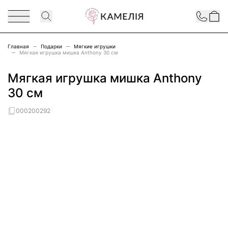
Перейти к содержимому
Contact
Главная
Подарки
Мягкие игрушки
Мягкая игрушка мишка Anthony 30 см
Мягкая игрушка мишка Anthony
30 см
000200292
Main image
Click to view image in fullscreen