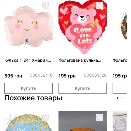
Кулька Г 24" Хмаринка
Фольгована кулька
Фольгов
рожева ПАК
"Ведмедик з ніжними
"Сердити
обіймами"
тортом 
000052416
000059120
595 грн
195 грн
195 грн
Купить
Купить
Похожие товары