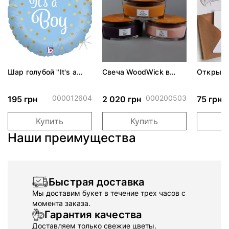
Шар голубой "It's a
Свеча WoodWick в
Открытк
boy" 46 см
форме лодочки
с конве
000012604
000200503
195 грн
2 020 грн
75 грн
Купить
Купить
Наши преимущества
Быстрая доставка
Мы доставим букет в течение трех часов с
момента заказа.
Гарантия качества
Доставляем только свежие цветы.