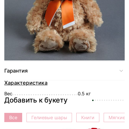
Доставка
Оплата
Гарантия
Характеристика
Вес
0.5 кг
Добавить к букету
Все
Гелиевые шары
Книги
Мягкие 