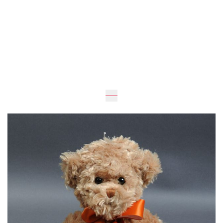
Ожидается
30
см
15
см
1 355 грн