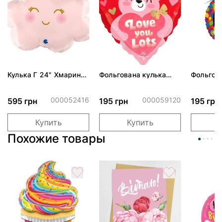
Кулька Г 24" Хмаринка
Фольгована кулька
Фольгов
рожева ПАК
"Ведмедик з ніжними
"Сердити
обіймами"
тортом 
000052416
000059120
595 грн
195 грн
195 грн
Купить
Купить
Похожие товары