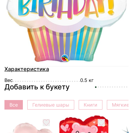
Доставка
Оплата
Гарантия
Характеристика
Вес
0.5 кг
Добавить к букету
Все
Гелиевые шары
Книги
Мягкие 