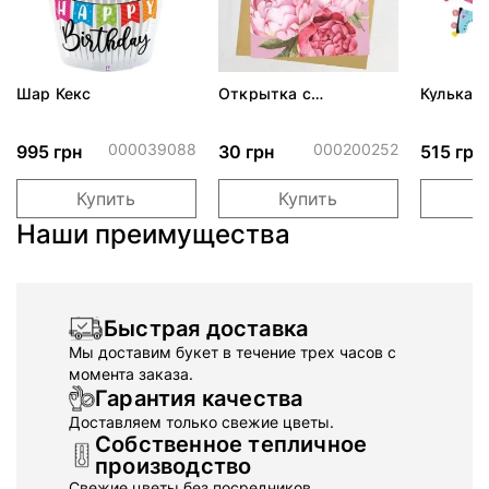
Шар Кекс
Открытка с
Кулька Г
конвертом "Вітаю"
Стильни
ПАК
000039088
000200252
995 грн
30 грн
515 грн
Купить
Купить
Наши преимущества
Быстрая доставка
Мы доставим букет в течение трех часов с
момента заказа.
Гарантия качества
Доставляем только свежие цветы.
Собственное тепличное
производство
Свежие цветы без посредников.