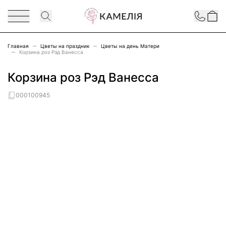
Перейти к содержимому
Contact
Главная
Цветы на праздник
Цветы на день Матери
Корзина роз Рэд Ванесса
Корзина роз Рэд Ванесса
000100945
Main image
Click to view image in fullscreen