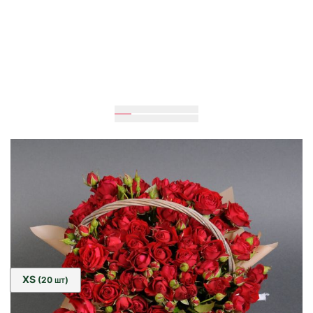
Ожидается
30
см
30
см
Размер:
XS
(20
)
ШТ