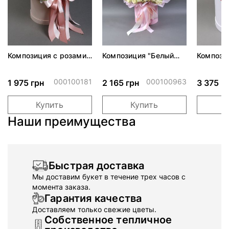
Композиция с розами
Композиция "Белый
Компози
Пич Аваланч
танец" с розами Сноу
Гран Пр
Ворлд
000100181
000100963
1 975 грн
2 165 грн
3 375 г
Купить
Купить
Наши преимущества
Быстрая доставка
Мы доставим букет в течение трех часов с
момента заказа.
Гарантия качества
Доставляем только свежие цветы.
Собственное тепличное