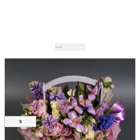
Ожидается
25
см
25
см
Размер:
S