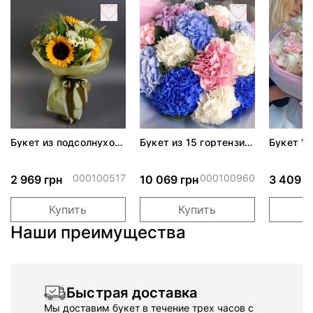
Букет из подсолнухов
Букет из 15 гортензий
Букет "
"Україна"
"Роскошь"
мечты"
000100517
000100960
2 969 грн
10 069 грн
3 409 г
Купить
Купить
Наши преимущества
Быстрая доставка
Мы доставим букет в течение трех часов с