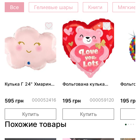
Все
Гелиевые шары
Книги
Мягкие 
Кулька Г 24" Хмаринка
Фольгована кулька
Фольгов
рожева ПАК
"Ведмедик з ніжними
"Сердити
обіймами"
тортом 
000052416
000059120
595 грн
195 грн
195 грн
Купить
Купить
Похожие товары