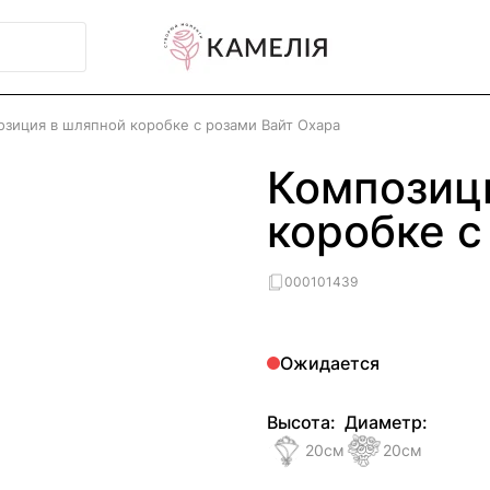
озиция в шляпной коробке с розами Вайт Охара
Композиц
коробке с
000101439
Ожидается
Высота:
Диаметр:
20
см
20
см