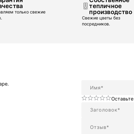
арантия
Собственное
ачества
тепличное
производство
вляем только свежие
.
Свежие цветы без
посредников.
Имя
аре.
Оставьте
Резюме
Отзыв