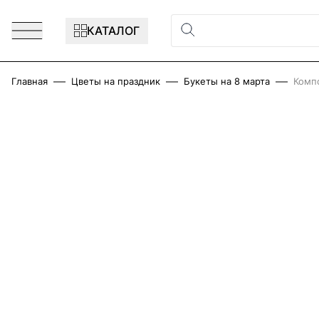
Перейти к содержимому
КАТАЛОГ
Главная
Цветы на праздник
Букеты на 8 марта
Комп
Main image
Click to view image in fullscreen