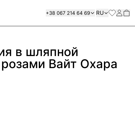
Язык
Contact
RU
+38 067 214 64 69
ия в шляпной
 розами Вайт Охара