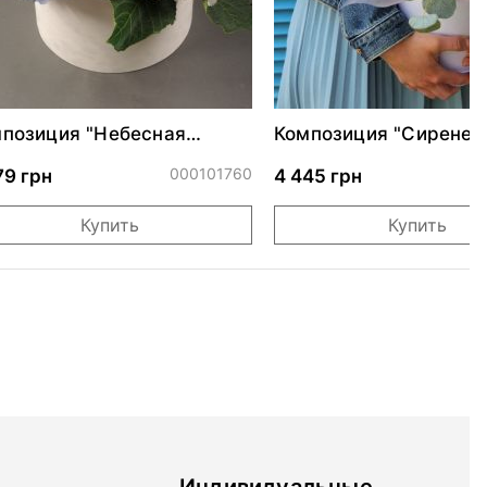
позиция "Небесная
Композиция "Сиренев
арель"
фантазия"
000101760
0
79 грн
4 445 грн
Купить
Купить