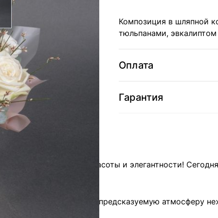
Композиция в шляпной к
тюльпанами, эвкалиптом
Оплата
Гарантия
жного партнера в мире красоты и элегантности! Сегод
.
омещение, но и создаст непредсказуемую атмосферу не
 природы.