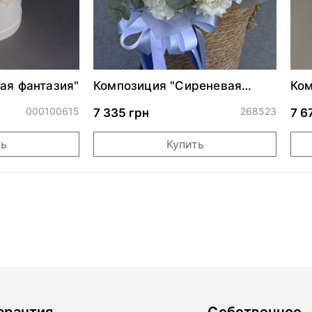
ая фантазия"
Композиция "Сиреневая
Ком
акварель"
акв
000100615
268523
7 335 грн
7 6
ть
Купить