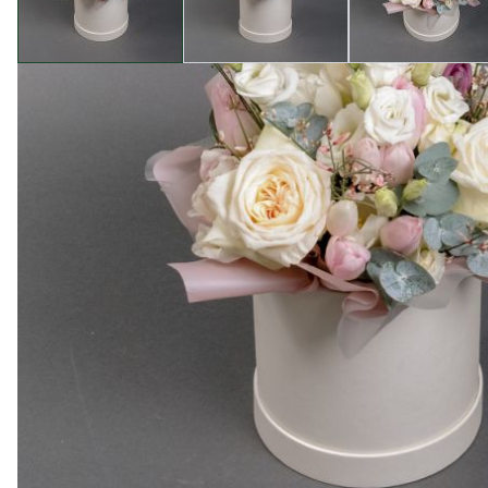
Описание товара
Добро пожаловать в магазин Camellia - вашего наде
Композицию в шляпной коробке с розами Вайт Охара
Этот удивительный букет не только украсит ваше п
Вайт Охара, каждый бутон - это настоящее творение